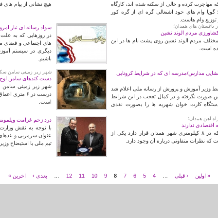
 مهاجرت کرده و خالی از سکنه شده اند، کارگاه
هیچ نشانی از پیام های ف
ویا وام های خود اشتغالی گره ای از گره کور
 توزیع وام هاست.
ر باغستان های همدان؛
سواد رسانه ای نیاز امرو
شاورزی مردم الوند نشین
در روزهایی که به علت 
لف مردم الوند نشین روی پشت بام ها در این
های اجتماعی و فضای مج
اده است.
دیگری در سیستم آموزش
باشیم.
شهر زیر زمینی سامن سکو
زگشایی مدارس/مدرسه ای که در شرایط کرونایی
دست کندهای سامن اوج م
شهر زیر زمینی سامن 
ط وزیر آموزش و پرورش از رسانه ملی اعلام شد
س صورت نگرفته و در کمال تعجب در این شرایط
است.
تگاه کارت خوان شهریه ها را بصورت نقدی
اه آهن همدان؛
درد زخم غرامت ویلموتس 
اقتصادی ندارند
با توجه به نقش وزارت
جابجایی ایستگاه راه آهن همدان که در ۸ کیلومتری شهر همدان قرار دارد یکی از
 که نظرات متفاوتی درباره آن وجود دارد.
تیم ملی با استیضاح وزیر آ
« اولین
‹ قبلی
…
4
5
6
7
8
9
10
11
12
…
بعدی ›
اخرین »