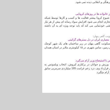
رهنگی و انقلابی دیده نمی شود.
ز خانواده ها در روزهای کرونایی
شیوع کرونا بیشتر فعالیت ها و کسب و کارها توسط شبکه
ازی انجام می شود افزایش سواد رسانه ای بیش از هر نیاز
ی خودنمایی می کند که باید توجه ویژه ای به آن داشته
نت گاهی پنهان؛
عماری ایران در دل بسترهای گرانیتی
سکونت گاهی پنهان در زیر ساختمان های یک شهر کوچک
درست در ۶ متری اعماق زمین، سامن شهری در ۱۵ کیلومتری ملایر در استان همدان
با استیضاح وزیر آرام می‌گیرد
 ورزش و جوانان در برکناری کیروش، انتخاب ویلموتس به
عنوان سرمربی و بندهای قرارداد وی، درد زخم غرامت 165 میلیاردی سرمربی سابق
رام میَگیرد.