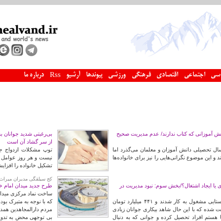
سی
اجتماعی
اقتصادی
فرهنگی
ورزشی
پیوندها
آرشیو
درباره ما
Rss
ش آموزانی که کتاب ندارند/ عدم مدیریت صحیح
بی‌رغبتی شدید جوانان ب
از سر گشاد آن است
ز از شروع سال تحصیلی دانش آموزان و معلمان می‌گذرد اما
توپ مشکلات ازدواج جوا
 و این موضوع نگرانی‌هایی را نیز برای خانواده‌ها
نیست و هر روز عوامل 
تشکیل خانواده را افزای
کج سیلقگی مدیران میراث
 یا ایجاد اشتغال؟/بخش سوم: نبود مدیریت در
طرح جدید میدان امام خم
ساخت نماد مرکزی میدان
در حالی ۶۰۰۰ نفر با تسهیلات روستایی مشغول به کار شدند و ۴۴۱ میلیارد تومان
که با نوجه به متبرک بود
ت شده که با این حال شاهد بیکاری جوانان زیادی
مردم دارالمجاهدین همدا
ستم افراد تحصیل کرده و جوانی که به دنبال
بی توجهی محض به تدوی