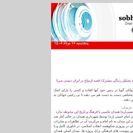
پنجشنبه 15 مرداد 1405
ه تشکیل زندگی مشترک/ قصه ازدواج در ایران دمیدن سرنا
نان گویا در زمین خود آنها افتاده و کسی را یارای کمک
مختلفی دست به دست هم می دهند تا بی رغبتی جوانان به
ش دهند.
 فرهنگی؛
ینی(ره) همدان تناسبی با فرهنگ و تاریخ این محوطه ندارد
 امام خمینی (ره) توسط شهرداری همدان در حالی آغاز شد
ن این میدان به نام امام و مرکزیت آن در تظاهرات و مبارزات
ن در پیروزی شکوهمند انقلاب اسلامی، در ناباوری کامل و با
ن پیوست های فرهنگی برای پروژه ها، میدان اصلی همدان