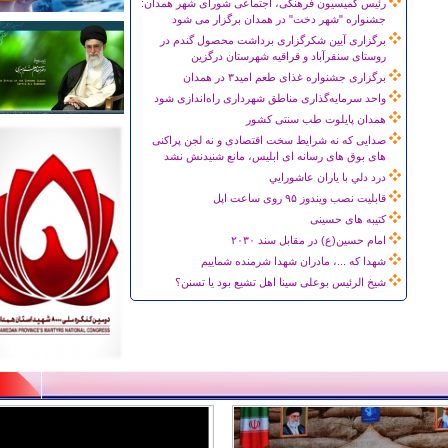
رئیس کمیسیون فرهنگی، اجتماعی شورای شهر همدان:
جشنواره "شهر دخت" در همدان برگزار می شود
برگزاری آیین شکرگزاری برداشت محصول گندم در
روستای سنقرآباد و قراقیه شهرستان درگزین
برگزاری جشنواره غذای طعم امید۳ در همدان
واحد سرمایه‌گذاری مناطق شهرداری راه‌اندازی شود
همدان پایلوت طب سنتی کشور
صدایی که نه شرایط سخت اقتصادی و نه لجن پراکنی
های بوق های رسانه ای ابلیس، مانع شنیدنش نشد
درد دلي با ياران عاشورايي
قابلیت نصب ویندوز ۹۵ روی ساعت اپل
کتیبه های حسینی
امام حسین(ع) در مقابل سند ۲۰۳۰
شهدا که ...، مادران شهدا شرمنده شماییم
شیخ الرئیس بوعلی سینا اهل تشیع بود یا تسنن؟