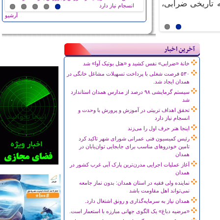
ه تاریخی ضرابی،
انسجام نیاز دارد
ایران به روایت تصویر
روستای سنقرآباد و قراقیه شهرستان درگزین
آرشیو
آخرین اخبار
خانۀ «ضرابی» نفس کشید و «هتل بوتیک آوا» شد
۵۳۰ فرصت شغلی با پرداخت تسهیلات مشاغل خانگی در
همدان ایجاد شد.
سیستم گرمایشی ۹۸ درصد از مدارس همدان استاندارد
شد
تحقق اهداف تربیتی در آموزش و پرورش با وحدت و
انسجام نیاز دارد
اینجا هنر حرف اول را می‌زند
رئیس کمیسیون فنی عمرانی شورای شهر تاکید کرد
تامین خودروهای مناسب برای جابجایی توان‌یابان در
همدان
آغاز عملیات اجرایی مدرن‌ترین پارک آبی غرب کشور در
همدان
نماینده ولی فقیه در استان همدان: بدون نماز جامعه
نمی‌تواند اهل مقاومت باشد
همدان نیاز به سرمایه‌گذاری و رونق اشتغال دارد.
«مرضیه دباغ» یک الگوی جهانی مبارزه با استعمار است.