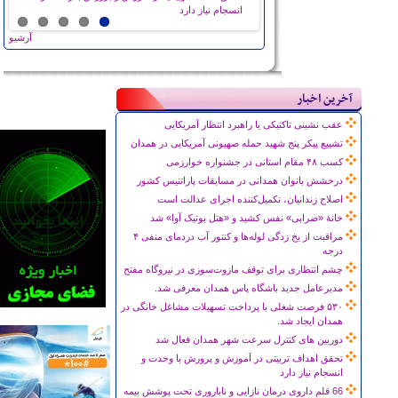
بازار داغ گیاهان دارویی، هدیه بهار به شهروندان همدانی
قهرمانانی که اکنون حاملان بیرقی شده ‌اند که نشان زیبای
سلامت
انسجام نیاز دارد
«جهاد» بر آن نقش بسته است
آرشیو
آخرین اخبار
عقب نشینی تاکتیکی یا راهبرد انتظار آمریکایی
تشییع پیکر پنج شهید حمله صهیونی آمریکایی در همدان
کسب ۴۸ مقام استانی در جشنواره خوارزمی
درخشش بانوان همدانی در مسابقات پاراتنیس کشور
اصلاح زندانیان، تکمیل‌کننده اجرای عدالت است
خانۀ «ضرابی» نفس کشید و «هتل بوتیک آوا» شد
مراقبت از یخ زدگی لوله‌ها و کنتور آب دردمای منفی ۴
درجه
چشم انتظاری برای توقف مازوت‌سوزی در نیروگاه مفتح
مدیرعامل جدید باشگاه پاس همدان معرفی شد.
۵۳۰ فرصت شغلی با پرداخت تسهیلات مشاغل خانگی در
همدان ایجاد شد.
دوربین های کنترل سرعت شهر همدان فعال شد
تحقق اهداف تربیتی در آموزش و پرورش با وحدت و
انسجام نیاز دارد
66 قلم داروی درمان نازایی و ناباروری تحت پوشش بیمه