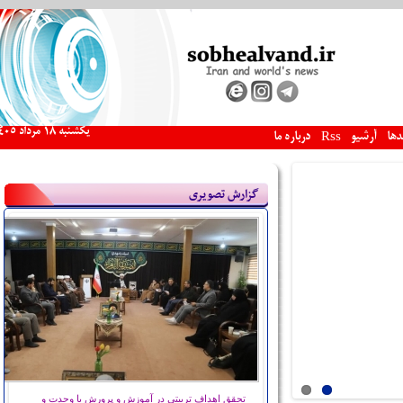
يكشنبه 18 مرداد 1405
دها
آرشیو
درباره ما
Rss
د حمله صهیونی
گزارش تصویری
نمایشگاه گل و گیاه در همدان به روایت تصویر
تحقق اهداف تربیتی در آموزش و پرورش با وحدت و
66 قلم داروی درمان نازایی و ناباروری تحت پوشش بیمه