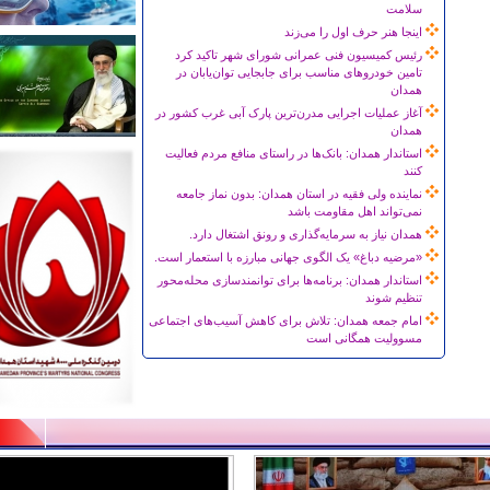
سلامت
اینجا هنر حرف اول را می‌زند
رئیس کمیسیون فنی عمرانی شورای شهر تاکید کرد
تامین خودروهای مناسب برای جابجایی توان‌یابان در
همدان
آغاز عملیات اجرایی مدرن‌ترین پارک آبی غرب کشور در
همدان
استاندار همدان: بانک‌ها در راستای منافع مردم فعالیت
کنند
نماینده ولی فقیه در استان همدان: بدون نماز جامعه
نمی‌تواند اهل مقاومت باشد
همدان نیاز به سرمایه‌گذاری و رونق اشتغال دارد.
«مرضیه دباغ» یک الگوی جهانی مبارزه با استعمار است.
استاندار همدان: برنامه‌ها برای توانمندسازی محله‌محور
تنظیم شوند
امام جمعه همدان: تلاش برای کاهش آسیب‌های اجتماعی
مسوولیت همگانی است