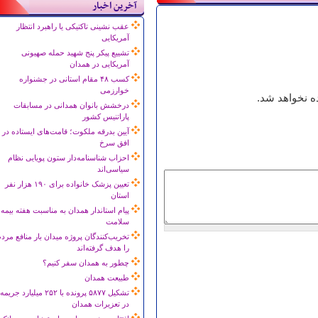
آخرین اخبار
عقب نشینی تاکتیکی یا راهبرد انتظار
آمریکایی
تشییع پیکر پنج شهید حمله صهیونی
آمریکایی در همدان
کسب ۴۸ مقام استانی در جشنواره
خوارزمی
 نخواهد شد.
درخشش بانوان همدانی در مسابقات
پاراتنیس کشور
آیین بدرقه ملکوت؛ قامت‌های ایستاده در
افق سرخ
احزاب شناسنامه‌دار ستون پویایی نظام
سیاسی‌اند
تعیین پزشک خانواده برای ۱۹۰ هزار نفر
استان
پیام استاندار همدان به مناسبت هفته بیمه
سلامت
تخریب‌کنندگان پروژه میدان بار منافع مرد
را هدف گرفته‌اند
چطور به همدان سفر کنیم؟
طبیعت همدان
تشکیل ۵۸۷۷ پرونده با ۲۵۲ میلیارد جریمه
در تعزیرات همدان