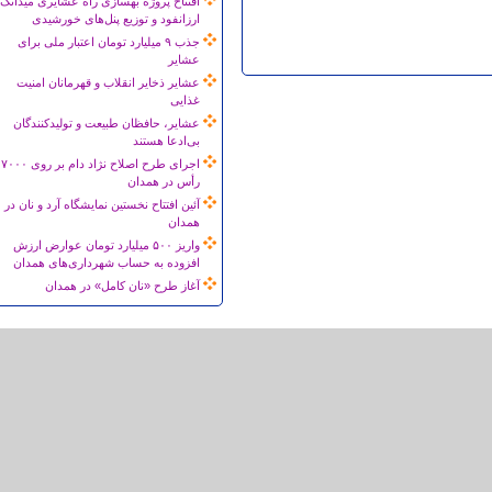
افتتاح پروژه بهسازی راه عشایری میدانک
ارزانفود و توزیع پنل‌های خورشیدی
جذب ۹ میلیارد تومان اعتبار ملی برای
عشایر
عشایر ذخایر انقلاب و قهرمانان امنیت
غذایی
عشایر، حافظان طبیعت و تولیدکنندگان
بی‌ادعا هستند
اجرای طرح اصلاح نژاد دام بر روی ۷۰۰۰
رأس در همدان
آئین افتتاح نخستین نمایشگاه آرد و نان در
همدان
واریز ۵۰۰ میلیارد تومان عوارض ارزش
افزوده به حساب شهرداری‌های همدان
آغاز طرح «نان کامل» در همدان