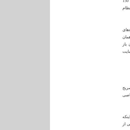
خجسته با اشاره به فرار مغزها از کشور و تلاش آمریکا و اروپا برای این کار، گفت: سالانه 100 الی 150
نظام
های
همان
باز
ایت
صریح
خاصی
نکه
ی از