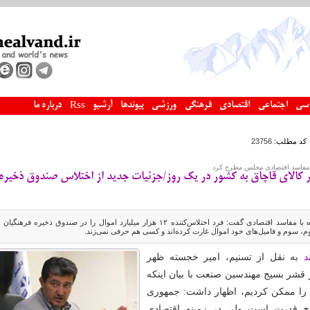
سی
اجتماعی
اقتصادی
فرهنگی
ورزشی
پیوندها
آرشیو
درباره ما
Rss
کد مطلب:
23756
 مفاسد اقتصادی مجلس مطرح کرد
 کانتینر کالای قاچاق به کشور در یک روز/جزئیات جدید از اختلاس‌ صندوق ذخیره
رئیس فراکسیون مبارزه با مفاسد اقتصادی گفت: فرد اختلاس‌کننده ۱۲ هزار میلیارد اموال را در صندوق ذخیره فرهنگیا
، سوم و فامیل‌های خود اموال غارت کرده‌اند و کسی هم حرفی نمی‌زند.
د
به نقل از تسنیم، امیر خجسته ظهر
قشر بسیج مهندسین صنعت با بیان اینکه
 را ممکن کردیم، اظهار داشت: جمهوری
وج قدرت است ولی در زمینه اقتصادی