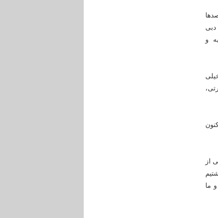
صدها
 دی به دبی
یه و
خیلی
رتی،
کنون
 از
ی داشتیم
و ما