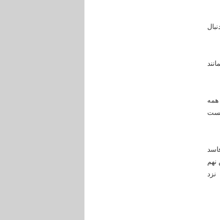
بال
نند
همه
 سست
اسد
 نهم
نزد