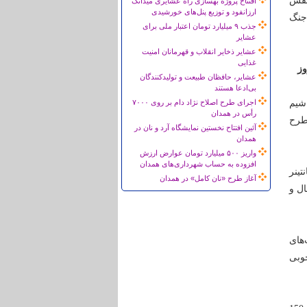
 نقش
افتتاح پروژه بهسازی راه عشایری میدانک
ارزانفود و توزیع پنل‌های خورشیدی
 جنگ
جذب ۹ میلیارد تومان اعتبار ملی برای
عشایر
عشایر ذخایر انقلاب و قهرمانان امنیت
غذایی
عشایر، حافظان طبیعت و تولیدکنندگان
بی‌ادعا هستند
اشیم
اجرای طرح اصلاح نژاد دام بر روی ۷۰۰۰
رأس در همدان
مطرح
آئین افتتاح نخستین نمایشگاه آرد و نان در
همدان
واریز ۵۰۰ میلیارد تومان عوارض ارزش
افزوده به حساب شهرداری‌های همدان
زود: وقتی در یک روز 3 هزار کانتینر
آغاز طرح «نان کامل» در همدان
ال و
‌های
 خوبی