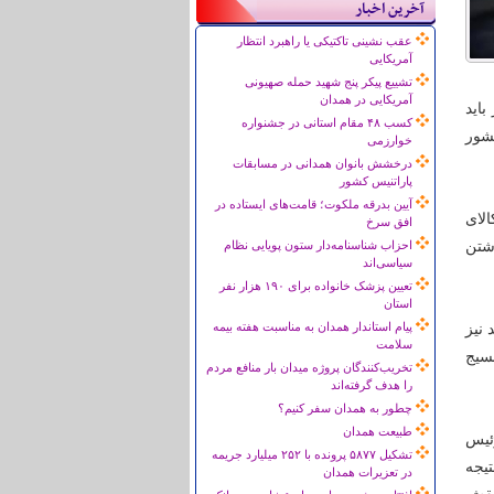
آخرین اخبار
عقب نشینی تاکتیکی یا راهبرد انتظار
آمریکایی
تشییع پیکر پنج شهید حمله صهیونی
آمریکایی در همدان
باید
کسب ۴۸ مقام استانی در جشنواره
شور
خوارزمی
درخشش بانوان همدانی در مسابقات
پاراتنیس کشور
آیین بدرقه ملکوت؛ قامت‌های ایستاده در
لای
افق سرخ
اشتن
احزاب شناسنامه‌دار ستون پویایی نظام
سیاسی‌اند
تعیین پزشک خانواده برای ۱۹۰ هزار نفر
استان
پیام استاندار همدان به مناسبت هفته بیمه
 نیز
سلامت
بسیج
تخریب‌کنندگان پروژه میدان بار منافع مردم
را هدف گرفته‌اند
چطور به همدان سفر کنیم؟
طبیعت همدان
ئیس
تشکیل ۵۸۷۷ پرونده با ۲۵۲ میلیارد جریمه
تیجه
در تعزیرات همدان