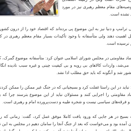
صیه‌های مقام معظم رهبری نیز در مورد
 نشده است.
ترامپ و دنیا نیز به این موضوع پی برده‌اند که اقتصاد خود را از درون کشور 
خل اهمیت دهند ولی متأسفانه با وجود تأکیدات بسیار مقام معظم رهبری در ک
م نرسیده است.
اد مقاومتی در مجلس شورای اسلامی عنوان کرد: متأسفانه موضوع گمرک، کا
د می‌شد، واردات کالاهای بی رویه و بی کیفیت چینی و غیره سبب نادیده انگ
شور شد و آنگونه که باید حق مطلب ادا نشد.
باید در این راستا غفلت کرد و بسیجیانی که در جنگ غیر ممکن را ممکن کردند
صاد مقاومتی را اجرایی کنند و مسئولان نباید از این موضوع بترسند چرا که 
ه و فرقه‌های سیاسی نیست و شجره طیبه و دست‌پرورده امام و رهبری است.
که بسیج در هر جایی که ورود یافت کاملا موفق عمل کرد، گفت: زمانی که ر
ن آمده بود و می‌خواست که بعد از جنگ آنجا را سامان دهیم در مجلس به این ن