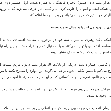
فرد اختلاس کننده 12 هزار میلیارد در صندوق ذخیره فرهنگیان به همراه همسر اول، همسر دوم، 
 شبکه ایجاد و اموال را غارت کرده‌اند و کسی هم حرفی نمی‌زند که ما ورود 
رتی خواستیم که هرجا نمی‌تواند ورود یابد به ما اعلام کند.
 یا تهدید می‌کنند یا به دنبال تطمیع هستند
ینکه تاکید رهبری به سران سه قوه در برخورد با مفاسد اقتصادی باید به ان
اسد اقتصادی یا تهدید می‌کنند و یا به دنبال تطمیع افراد هستند و این راه نیا
 استوار است که از خود ضعف نشان ندهند.
نماینده مردم همدان و فامنین اظهار داشت: دریکی از بانک‌ها 50 هزار میلیارد پول مردم
ی‌کنم تا تعیین تکلیف شود، برخی می‌گویند این موارد را مطرح نکنید تا مرد
 مردم ناامید نمی‌شوند بلکه کسانی که در این کار دست دارند نا امید می‌شوند
خجسته اعلام کرد: در فراکسیون مجلس دهم قریب به 100 نفر در این راه در حال فعالیت هستن
ی وجود نداشت.
مان انقلاب مردم به‌خوبی ورود کرده و انقلاب پیروز شد و پس از انقلاب ان