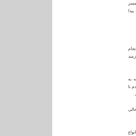
همسر
پیدا
جام
زمند
 نیست که به
م نا
.
د در حالی
واع