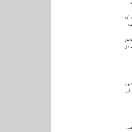
 که
لاس
صادی
و یا
گیر این
اشت: