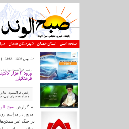
رفتن به محتوای اصلی
صفحه اصلی
استان همدان
شهرستان همدان
سیا
14. بهمن 1395 - 23:56
|
رئیس فراکسیون مبارزه با
ورود ۳ هزار
فرهنگیان‌
همراه همسران اول، دوم
به گزارش
صبح الون
امروز در مراسم روز 
در جنگ غیر ممکن‌ها
اسلامی ایران در ا