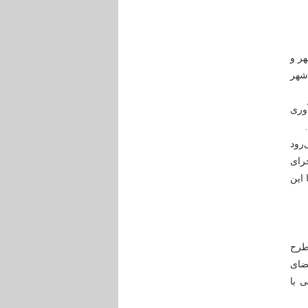
ر و
شهر
وری
رود
جرای
 با این
طرح
ضای
 با