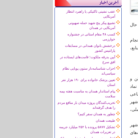
آخرین اخبار
عقب نشینی تاکتیکی یا راهبرد انتظار
آمریکایی
تشییع پیکر پنج شهید حمله صهیونی
حال
آمریکایی در همدان
کسب ۴۸ مقام استانی در جشنواره
خوارزمی
جام
درخشش بانوان همدانی در مسابقات
بع،
پاراتنیس کشور
آیین بدرقه ملکوت؛ قامت‌های ایستاده در
افق سرخ
احزاب شناسنامه‌دار ستون پویایی نظام
سیاسی‌اند
ن و
تعیین پزشک خانواده برای ۱۹۰ هزار نفر
استان
ماد
پیام استاندار همدان به مناسبت هفته بیمه
اعی
سلامت
شهر
تخریب‌کنندگان پروژه میدان بار منافع مردم
را هدف گرفته‌اند
ملی،
چطور به همدان سفر کنیم؟
طبیعت همدان
شهر
تشکیل ۵۸۷۷ پرونده با ۲۵۲ میلیارد جریمه
در تعزیرات همدان
های