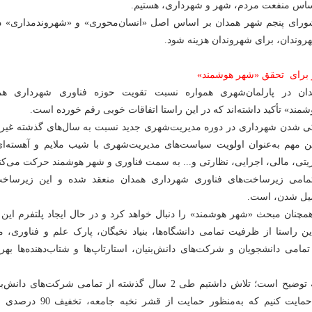
اس منفعت مردم، شهر و شهرداری، هستیم.
ورای پنجم شهر همدان بر اساس اصل «انسان‌محوری» و «شهروندمداری» دن
وندان، برای شهروندان هزینه شود.
 برای تحقق «شهر هوشمند»
دان در پارلمان‌شهری همواره نسبت تقویت حوزه فناوری شهرداری هم
ند» تأکید داشته‌اند که در این راستا اتفاقات خوبی رقم خورده است.
کی شدن شهرداری در دوره مدیریت‌شهری جدید نسبت به سال‌های گذشته غیرق
ن مهم به‌عنوان اولویت سیاست‌های مدیریت‌شهری با شیب ملایم و آهسته‌ای
تی، مالی، اجرایی، نظارتی و... به سمت فناوری و شهر هوشمند حرکت می‌کند
د تمامی زیرساخت‌های فناوری شهرداری همدان منعقد شده و این زیرساخت‌
کمیل شدن، است.
چنان مبحث «شهر هوشمند» را دنبال خواهد کرد و در حال ایجاد پلتفرم این 
ن راستا از ظرفیت تمامی دانشگاه‌ها، بنیاد نخبگان، پارک علم و فناوری، م
امی دانشجویان و شرکت‌های دانش‌بنیان، استارتاپ‌ها و شتاب‌دهنده‌ها بهره
در این میان، لازم به توضیح است؛ تلاش داشتیم طی 2 سال گذشته از تمامی شرکت‌های دان
فناور و استارتاپ‌ها حمایت کنیم که به‌منظور حمایت از قشر نخبه