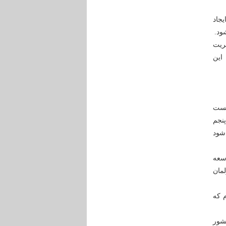
جاد
ود.
ریت
این
نخست
ت‎های آن در دوره پنجم
شود
وسعه
لمان
 که
ی کشور