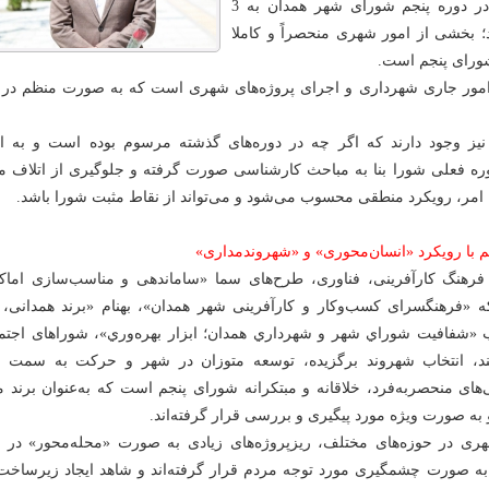
تمامی امور شهری در دوره پنجم شورای شهر همدان به 3
بخشی از امور شهری منحصراً و کاملا
شورای پنجم است.
مور جاری شهرداری و اجرای پروژ‌ه‌های شهری است که به صورت منظم در 
نیز وجود دارند که اگر چه در دوره‌های گذشته مرسوم بوده است و به ان
وره فعلی شورا بنا به مباحث کارشناسی صورت گرفته و جلوگیری از اتلاف منا
ین امر، رویکرد منطقی محسوب می‌شود و می‌تواند از نقاط مثبت شورا باشد.
 با رویکرد «انسان‌محوری» و «شهروندمداری»
فرهنگ کارآفرینی، فناوری، طرح‌های سما «ساماندهی و مناسب‌سازی اماک
«فرهنگسرای کسب‌وکار و کارآفرینی شهر همدان»، بهنام «برند همدانی، ن
 «شفافيت شوراي شهر و شهرداري همدان؛ ابزار بهره‌‌وري»، شوراهای اجتم
د، انتخاب شهروند برگزیده، توسعه متوزان در شهر و حرکت به سمت 
‌های منحصربه‌فرد، خلاقانه و مبتکرانه شورای پنجم است که به‌عنوان برند 
 به صورت ویژه مورد پیگیری و بررسی قرار گرفته‌اند.
هری در حوزه‌های مختلف، ریزپروژه‌های زیادی به صورت «محله‌محور» در 
ه صورت چشمگیری مورد توجه مردم قرار گرفته‌اند و شاهد ایجاد زیرساخت‌