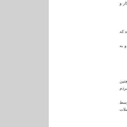
ر و
 که
 به
نین
ردم
وسط
لات