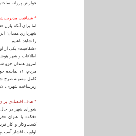
عوارض پروانه ساختما
* شفافیت مدیریت‌ش
اما برای آنکه پازل 
شهرداري همدان؛ ابز
را شاهد باشیم.
«شفافیت» یکی از او
اطلاعات و شهر هوشمن
امروز همدان جزو ش
مردم، ۱۱ نم
زیرساخت شهری، لایه‌
* هدف اقتصادی برای
شورای شهر در حال ا
«فکه» با عنوان «فر
کسب‌وکار و کارآفری
اولویت اقشار آسیب‌پ