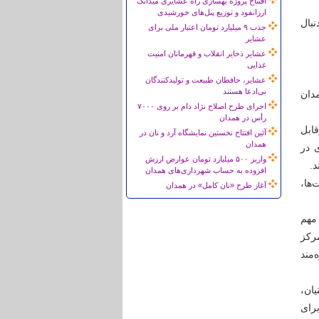
افتتاح پروژه بهسازی راه عشایری میدانک
ارزانفود و توزیع پنل‌های خورشیدی
بال
جذب ۹ میلیارد تومان اعتبار ملی برای
عشایر
عشایر ذخایر انقلاب و قهرمانان امنیت
غذایی
عشایر، حافظان طبیعت و تولیدکنندگان
بی‌ادعا هستند
دان
اجرای طرح اصلاح نژاد دام بر روی ۷۰۰۰
رأس در همدان
ابل
آئین افتتاح نخستین نمایشگاه آرد و نان در
همدان
 در
واریز ۵۰۰ میلیارد تومان عوارض ارزش
.
افزوده به حساب شهرداری‌های همدان
ها،
آغاز طرح «نان کامل» در همدان
مهم
رکز
‌مند
ش‌بنیان،
 جامعه، تخفیف 90 درصدی برای