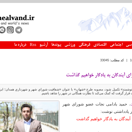
سی
اجتماعی
اقتصادی
فرهنگی
ورزشی
پیوندها
آرشیو
درباره ما
Rss
|
کد مطلب:
33045
ی آیندگان به یادگار خواهیم گذاشت
هوشمند» تکمیل‌ شود، مصوبه طرح‌ «شهاب» با عنوان «شفافيت شوراي شهر و شهرداري همدان؛ ابزا
 قرار گرفت که کمک می‌کند تا نظارت همگانی در شهر را شاهد باشیم.
، حمید بادامی نجات عضو شورای شهر
ر یادداشتی نوشت:
آیندگان به یادگار خواهیم گذاشت