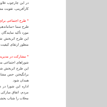
در این چارچوب علاوه
کارآفرینی، تقویت م
* طرح اجتماعی برای
طرح سما «ساماندهی 
مورد تأکید نمایندگان
این طرح اثربخش شهر
منظور ارتقای کیفیت 
* مشارکت در مدیریت
شوراهای اجتماعی مح
این طرح اثربخش شهر
برانگیختن حس مشار
همدان شود.
اداره این شورا در 
مردم، اتفاق مبارکی
محلات را شتاب بخشد