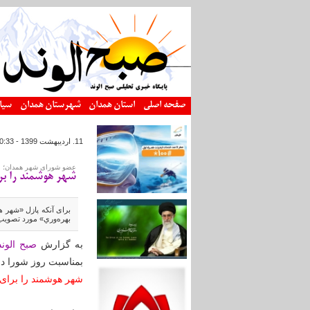
رفتن به محتوای اصلی
صفحه اصلی
استان همدان
شهرستان همدان
سیا
11. ارديبهشت 1399 - 10:33
عضو شورای شهر همدان؛
شهر هوشمند را برا
برای آنکه پازل «شهر 
بهره‌‌وري» مورد تصویب
به گزارش
صبح الوند
بمناسبت روز شورا د
شهر هوشمند را برای 