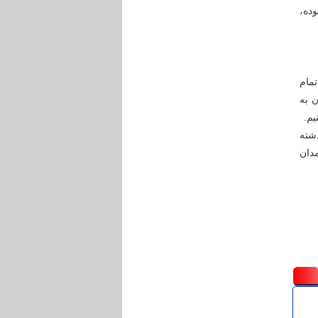
ده،
مام
ن به
یم.
شته
دان