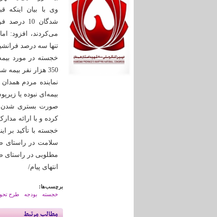
وی با بیان اینکه 
شدگان 10 در
می‌کردند، افزود: ام
تنها سه درصد فرانشی
خجسته در مورد بیمه
350 هزار نفر بیمه شدگان زیرپوشش بیمه هستند.
نماینده مردم همدان
بیمه‌ای نبوده یا زیر
صورت بستری شدن در 
کرده و با ارائه مدا
خجسته با تأکید بر ا
سلامت در راستای ط
مطلوبی در راستای ط
انتهای پیام/
برچسب‌ها:
خجسته
بودجه
طرح تحول
مطالب مرتبط