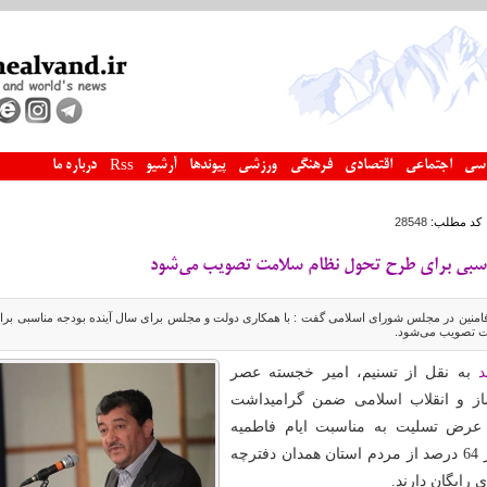
سی
اجتماعی
اقتصادی
فرهنگی
ورزشی
پیوندها
آرشیو
درباره ما
Rss
کد مطلب:
28548
سبی برای طرح تحول نظام سلامت ‌تصویب می‌شود‌
 فامنین در مجلس شورای اسلامی گفت : با همکاری دولت و مجلس برای سال آینده بودجه مناسبی برا
 تصویب می‌شود.
د
به نقل از تسنیم، امیر خجسته عصر
از و انقلاب اسلامی ضمن گرامیداشت
و عرض تسلیت به مناسبت ایام فاطمیه
اظهار داشت: بیش از 64 درصد از مردم استان همدان دفترچه
 رایگان دارند.