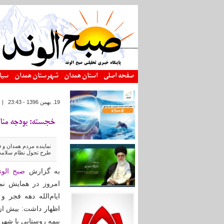
رفتن به محتوای اصلی
صفحه اصلی
استان همدان
شهرستان همدان
سیا
19. بهمن 1396 - 23:43
|
خجسته: بودجه منا
نماینده مردم همدان و
طرح تحول نظام سلامت
به گزارش
صبح الون
امروز در همایش نم
ایام‌الله دهه فجر 
بیمه روستایی یا شهری