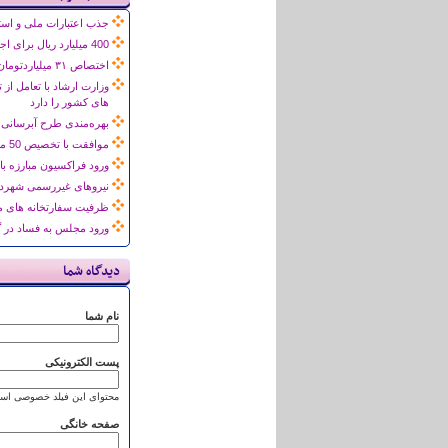
جذب اعتبارات ملی و است
400 میلیارد ریال برای اجرای پل غدیر اختصاص می یابد
اختصاص ۳۱ میلیاردتومان برای توسعه راه های قهاوند و خروج این شهرستان از بن بست
وزارت ارشاد با تعامل ا
های کشور را دارد
بهره‌مندی طرح آبرسانی 
موافقت با تخصیص 50 میلیارد ریالی به جاده سیاه کمر – عبدالرحیم – خنداب (اراک) اخذ گردید
ورود فراکسیون مبارزه ب
نیروهای غیررسمی شهردا
ظرفیت سفارتخانه های مو
ورود مجلس به فساد در گ
دیدگاه شما
نام شما
پست الکترونیکی
محتوای این فیلد خصوصی است
صفحه خانگی