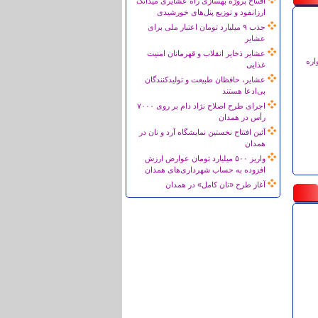
افتتاح پروژه بهسازی راه عشایری میدانک
ارزانفود و توزیع پنل‌های خورشیدی
جذب ۹ میلیارد تومان اعتبار ملی برای
عشایر
عشایر ذخایر انقلاب و قهرمانان امنیت
اره
غذایی
عشایر، حافظان طبیعت و تولیدکنندگان
بی‌ادعا هستند
اجرای طرح اصلاح نژاد دام بر روی ۷۰۰۰
رأس در همدان
آئین افتتاح نخستین نمایشگاه آرد و نان در
همدان
واریز ۵۰۰ میلیارد تومان عوارض ارزش
افزوده به حساب شهرداری‌های همدان
آغاز طرح «نان کامل» در همدان