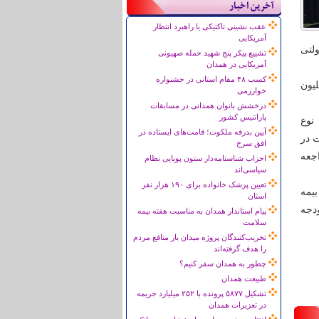
آخرین اخبار
عقب نشینی تاکتیکی یا راهبرد انتظار
آمریکایی
لتی
تشییع پیکر پنج شهید حمله صهیونی
آمریکایی در همدان
کسب ۴۸ مقام استانی در جشنواره
یون
خوارزمی
درخشش بانوان همدانی در مسابقات
پاراتنیس کشور
نوع
آیین بدرقه ملکوت؛ قامت‌های ایستاده در
ت در
افق سرخ
جعه
احزاب شناسنامه‌دار ستون پویایی نظام
سیاسی‌اند
تعیین پزشک خانواده برای ۱۹۰ هزار نفر
یمه
استان
دجه
پیام استاندار همدان به مناسبت هفته بیمه
سلامت
تخریب‌کنندگان پروژه میدان بار منافع مردم
را هدف گرفته‌اند
چطور به همدان سفر کنیم؟
طبیعت همدان
تشکیل ۵۸۷۷ پرونده با ۲۵۲ میلیارد جریمه
در تعزیرات همدان