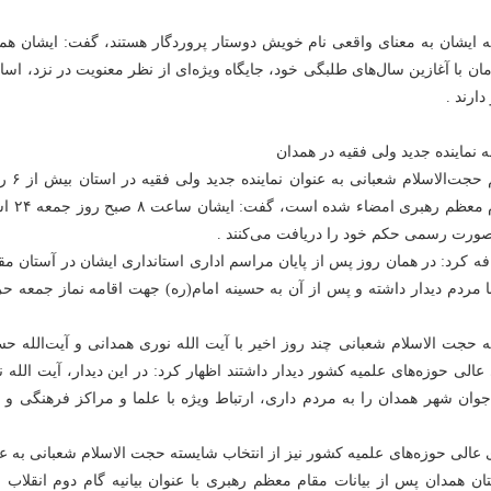
ینکه ایشان به معنای واقعی نام خویش دوستار پروردگار هستند، گفت: ایشان هم
مزمان با آغازین سال‌های طلبگی خود، جایگاه ویژه‌ای از نظر معنویت در نزد، اسات
ارند .
 نماینده جدید ولی فقیه در همدان
وی با بیان اینکه حکم حجت‌الا
است که توسط مقام معظم رهبری
 صورت رسمی حکم خود را دریافت می‌کنند .
 کرد: در همان روز پس از پایان مراسم اداری استانداری ایشان در آستان م
 با مردم دیدار داشته و پس از آن به حسینه امام(ره) جهت اقامه نماز جمعه 
نکه حجت الاسلام شعبانی چند روز اخیر با آیت الله نوری همدانی و آیت‌الله ح
الی حوزه‌های علمیه کشور دیدار داشتند اظهار کرد: در این دیدار، آیت الله 
وان شهر همدان را به مردم داری، ارتباط ویژه با علما و مراکز فرهنگی و د
عالی حوزه‌های علمیه کشور نیز از انتخاب شایسته حجت الاسلام شعبانی به ع
تان همدان پس از بیانات مقام معظم رهبری با عنوان بیانیه گام دوم انقلاب ا