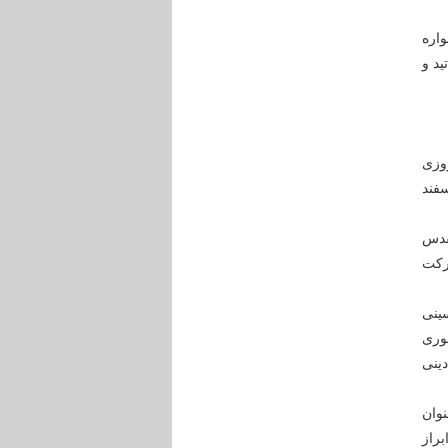
واره
ید و
سلام شعبانی به عنوان نماینده جدید ولی فقیه در استان بیش از ۶ روزی
 امضاء شده است، گفت: ایشان ساعت ۸ صبح روز جمعه ۲۴ اسفند
قدس
حرکت
سینی
نوری
ینی
نوان
براز