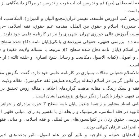
 المصطفی (ص) قم و تدریس ادبیات عرب و تدریس در مراکز دانشگاهی از د
 است .
دریس کتب آموزش فلسفه، تفیسر قرآن(مجمع البیان و المیزان)، المکاسب، ا
ید صدرره)، اسلام و حقوق بین الملل، مقدمه علم حقوق، فقه اسلامی –د
وسسه آموزش عالی حوزوی تهران، شهرری را نیز در کارنامه علمی خود دارند .
مبانی قانون گرایی در اسلام (پایان نامه دفاع شده سطح ۴)( مرتبط با مساله ولایت فق
و اصولی (کفایه الاصول ،مکاسب و رسایل شیخ انصاری و حلقه ثالثه ) از ج
ست .
ت‌الاسلام شعبانی مقالات بسیاری در کارنامه علمی خود دارد، گفت: نگارش مق
نی قانون گرایی در اسلام (مقاله برگزیده همایش فقه حکومتی)، مقاله ولایت 
 فقه و سبک زندگی، مقاله ماهیت گزاره‌های اخلاقی، مقاله روش تحقیق در 
ی فقهی جوایز بانکی از دیگر سوابق پژوهشی ایشان است .
سلیمانیان گفت: شعبانی استاد مشاور و راهنما چندین پایان نامه سطح ۳ حوزه برادرا
ثانویه در فقه اسلامی، هرمونتیک و رابطه ان با تفسیر به رای، مبانی فقهی ا
بررسی حقوق زنان در کنوانسیون‌های بین‌المللی و فقه اسلامی و مبانی فقه
 انحرافی عرفان کیهانی بودند .
ل قضایای حقیقه و خارجیه و تاثیر آن در علم اصول، تاثیر بدعت‌های ادبی