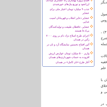
افتتاح پروژه بهسازی راه عشایری میدانک
یگر
ارزانفود و توزیع پنل‌های خورشیدی
جذب ۹ میلیارد تومان اعتبار ملی برای
عشایر
صول
عشایر ذخایر انقلاب و قهرمانان امنیت
روس
غذایی
عشایر، حافظان طبیعت و تولیدکنندگان
بی‌ادعا هستند
این مدرس حوزه ادامه داد: بررسی فقهی، حقوقی سپرده‌های بانکی(پایان نامه دفاع شده سطح ۳) ،
اجرای طرح اصلاح نژاد دام بر روی ۷۰۰۰
یه) و شرح
رأس در همدان
مله
آئین افتتاح نخستین نمایشگاه آرد و نان در
همدان
واریز ۵۰۰ میلیارد تومان عوارض ارزش
الات
افزوده به حساب شهرداری‌های همدان
فقیه
آغاز طرح «نان کامل» در همدان
علم
ن و خواهران با
خلاق
ی و
 در