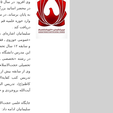
دریافت کند .
سلیمانیان اشاره‌ای
و سابقه ۱۲ سال تحصیل در درس خارج (فقه، اصول و فلسفه) همراه بود .
این مدرس دانشگاه با
تحصیلی حجت‌الاسلام
تدریس کتب کفایةال
کاظم(ع)، تدریس ا
آیت‌الله بروجردی و ح
جایگاه علمی حجت‌الا
سلیمانیان ادامه داد