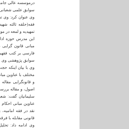
درموسسه عالی جامعه
سوابق علمی شعبانی
وی عنوان کرد: وی ت
فقه(حلقه ثالثه شه
تمهیدیه و لمعه در م
فارسی بر کتب فقهی 
سوابق پژوهشی وی ا
وی با بیان اینکه حج
مختلف با عناوین مبا
و قانونگرایی مقاله
اصول، و مقاله بررس
عناوین مبانی احکام 
نقد در فقه امامیه، 
قانونی مقابله با فرقه
وی ادامه داد: تحلی