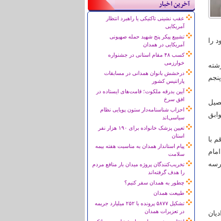
آخرین اخبار
عقب نشینی تاکتیکی یا راهبرد انتظار
آمریکایی
تشییع پیکر پنج شهید حمله صهیونی
اد خود را
آمریکایی در همدان
کسب ۴۸ مقام استانی در جشنواره
خوارزمی
شته
درخشش بانوان همدانی در مسابقات
ان پنجم
پاراتنیس کشور
آیین بدرقه ملکوت؛ قامت‌های ایستاده در
افق سرخ
صیل
احزاب شناسنامه‌دار ستون پویایی نظام
ر سوابق
سیاسی‌اند
تعیین پزشک خانواده برای ۱۹۰ هزار نفر
استان
قم با
پیام استاندار همدان به مناسبت هفته بیمه
مام
سلامت
رسه
تخریب‌کنندگان پروژه میدان بار منافع مردم
را هدف گرفته‌اند
چطور به همدان سفر کنیم؟
طبیعت همدان
تشکیل ۵۸۷۷ پرونده با ۲۵۲ میلیارد جریمه
در تعزیرات همدان
یان