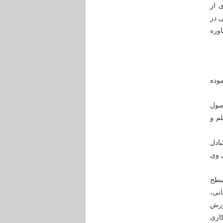
 از
 در
اوره
 آغاز نموده
صول
م و
ادل
ی وی
سطح
نی،
ورش
کاری