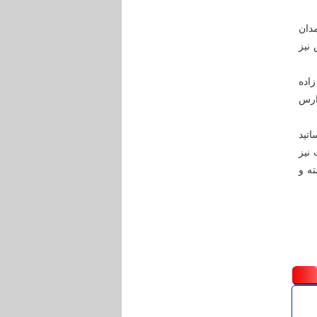
دان
نیز
زاده
ت جمعه مدارس
اتید
نیز
ه و