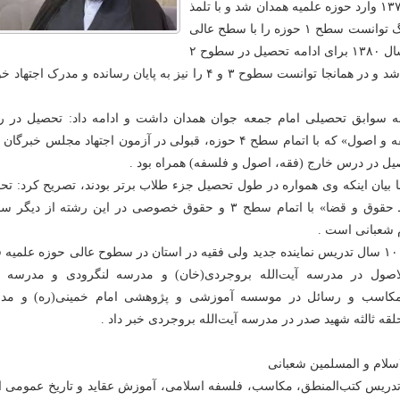
وی افزود: در سال ۱۳۷۵ وارد حوزه علمیه همدان شد و با تلمذ
در محضر اساتید بزرگ توانست سطح ۱ حوزه را با سطح عالی
به پایان برساند، در سال ۱۳۸۰ برای ادامه تحصیل در سطوح ۲
وارد حوزه علمیه قم شد و در همانجا توانست سطوح ۳ و ۴ را نیز به پایان رسانده و مدرک اجته
 به سوابق تحصیلی امام جمعه جوان همدان داشت و ادامه داد: تحصیل در ر
«عمومی حوزوی ـ فقه و اصول» که با اتمام سطح ۴ حوزه، قبولی در آزمون اجتهاد مجلس خبرگ
 بیان اینکه وی همواره در طول تحصیل جزء طلاب برتر بودند، تصریح کرد: تح
در رشته «تخصصی ـ حقوق و قضا» با اتمام سطح ۳ و حقوق خصوصی در این رشته از دیگ
 شعبانی است .
وی از سابقه بیش از ۱۰ سال تدریس نماینده جدید ولی فقیه در استان در سطوح عالی حوزه علمیه 
اصول در مدرسه آیت‌الله بروجردی(خان) و مدرسه لنگرودی و مدرسه ا
لمکاسب و رسائل در موسسه آموزشی و پژوهشی امام خمینی(ره) و مد
لقه ثالثه شهید صدر در مدرسه آیت‌الله بروجردی خبر داد .
سلام و المسلمین شعبانی‌
: تدریس کتب‌المنطق، مکاسب، فلسفه اسلامی، آموزش عقاید و تاریخ عمومی اد