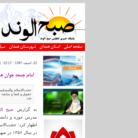
رفتن به محتوای اصلی
صفحه اصلی
استان همدان
شهرستان همدان
سیا
22. اسفند 1397 - 22:17
|
امام جمعه جوان هم
حقوق و قضا و سابقه تد
شد.
به گزارش
صبح الو
مدرس حوزه و دانشگا
اظهار کرد: حجت‌الاس
در سال ۱۳۵۶ در شهرستان بهار به دنیا آمد .