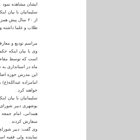
ایشان مشاهده نمود .
سلیمانیان با بیان ا
از ۲۰ سال پیش ه
طلاب و علما داشته و د
مراسم تودیع و معارفه
ماه در استانداری به
این مدرس حوزه اضافه
امامزاده عبدالله(ع)
خواهند کرد .
سلیمانیان با بیان ای
بوشهری دبیر شورای ع
همدانی، امام جمعه ج
سفارش کردند .
وی گفت: دبیر شورای 
نماینده ولی فقیه اس