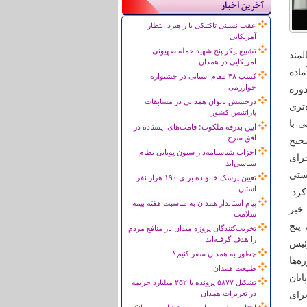
آخرین اخبار
عقب نشینی تاکتیکی یا راهبرد انتظار
آمریکایی
تشییع پیکر پنج شهید حمله صهیونی
لمند
آمریکایی در همدان
ماده
کسب ۴۸ مقام استانی در جشنواره
خوارزمی
دوره
درخشش بانوان همدانی در مسابقات
‌تری
پاراتنیس کشور
 با
آیین بدرقه ملکوت؛ قامت‌های ایستاده در
افق سرخ
دان است صحیح
احزاب شناسنامه‌دار ستون پویایی نظام
رای
سیاسی‌اند
یستی
تعیین پزشک خانواده برای ۱۹۰ هزار نفر
استان
کرد:
پیام استاندار همدان به مناسبت هفته بیمه
 خبر
سلامت
 پنج
تخریب‌کنندگان پروژه میدان بار منافع مردم
را هدف گرفته‌اند
رئیس
چطور به همدان سفر کنیم؟
ه‌ها
طبیعت همدان
ایان
تشکیل ۵۸۷۷ پرونده با ۲۵۲ میلیارد جریمه
در تعزیرات همدان
رای