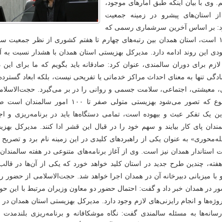
. وی با بیان اینکه طبق آمارهای موجود،
ز استان‌های پیشرو در زمینه جمعیت
د: بر اساس آخرین سرشماری رسمی که
مربوط به سال ۱۳۹۵ است، استان همدان بین رتبه‌های چهارم تا هفتم کشوری از نظر جمعیت سا
دی این روند ادامه دارد. مدیرکل بهزیستی استان همدان با هشدار نسبت به آ
ازم برای دوران سالمندی، عنوان کرد: صادقانه باید بگویم که ما برای این 
مادگی تنها به معنای احداث مراکز خدماتی یا تفریحی نیست، بلکه ابعاد گسترده
، معیشتی، اجتماعی، سلامت جسمی و روانی را در بر می‌گیرد. حجت‌الاسلامی
بیان اینکه، این موضوع که تصور می‌شود بهزیستی متولی صفر تا ۱۰۰ امور سالمن
ن یک تفکر عبث و بیهوده است، تمامی دستگاه‌ها باید در برنامه‌ریزی و اج
مندان پای کار بیایند و سهم خود را در قبال این قشر ادا کنند. مدیرکل بهز
ه‌محوری» به عنوان یکی از راهبردهای کلیدی در این زمینه نام برد و تصریح 
ت استاندار همدان نیز است. وی از آغاز برنامه‌های متنوعی در هفته سالمندان
 هفته، چندین طرح جدید در استان کلید خواهد خورد که یکی از آن‌ها در قالب
 با میزبانی دبیرخانه آن در همدان اجرا خواهد شد. حجت‌الاسلامی از حضور 
 در همدان خبر داد و گفت: احتمال حضور دو معاون وزیران مرتبط با این حوز
پروژه‌ها و انجام رایزنی‌های لازم وجود دارد. مدیرکل بهزیستی استان همدان در پ
رسانه‌ها به مسئله سالمندی گفت: نگاه موشکافانه و برنامه‌ریزی بلندمدت ب