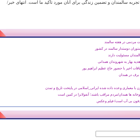
تجربه سالمندان و تضمین زندگی برای آنان مورد تأکید ما است. انتهای خبر/
مردمی در هفته سالمند
توران دوستدار سالمند در کشور
المندان مسئولیت دارند
 هدیه بهار به شهروندان همدانی
فاقات اخیر با حضور حاج عظیم ابراهیم پور
 برف در همدان
ن با معماری وعده داده شده ایرانی_اسلامی در پایتخت تاریخ و تمدن
وخانه ها همدان/مردم مراقب باشند؛ آنفولانزا در کمین است
دفون بی آب است/ فیلم وعکس