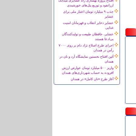
افتتاح پروژه بهسازی راه عشایری میدانک
ارزانفود و توزیع پنل‌های خورشیدی
جذب ۹ میلیارد تومان اعتبار ملی برای
عشایر
عشایر ذخایر انقلاب و قهرمانان امنیت
غذایی
عشایر، حافظان طبیعت و تولیدکنندگان
بی‌ادعا هستند
اجرای طرح اصلاح نژاد دام بر روی ۷۰۰۰
رأس در همدان
آئین افتتاح نخستین نمایشگاه آرد و نان در
همدان
واریز ۵۰۰ میلیارد تومان عوارض ارزش
افزوده به حساب شهرداری‌های همدان
آغاز طرح «نان کامل» در همدان