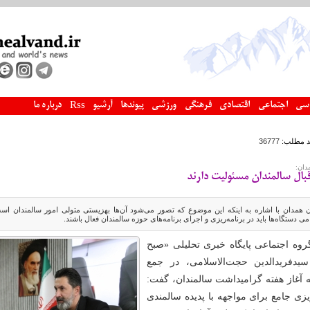
سی
اجتماعی
اقتصادی
فرهنگی
ورزشی
پیوندها
آرشیو
درباره ما
Rss
د مطلب:
36777
دان:
قبال سالمندان مسئولیت دارند
 همدان با اشاره به اینکه این موضوع که تصور می‌شود آن‌ها بهزیستی متولی امور سالمندان اس
دستگاه‌ها باید در برنامه‌ریزی و اجرای برنامه‌های حوزه سالمندان فعال باشند.
روه اجتماعی پایگاه خبری تحلیلی «صبح
سیدفریدالدین حجت‌الاسلامی، در جمع
به آغاز هفته گرامیداشت سالمندان، گفت:
یزی جامع برای مواجهه با پدیده سالمندی