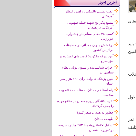
آخرین اخبار
عقب نشینی تاکتیکی یا راهبرد انتظار
آمریکایی
نای
تشییع پیکر پنج شهید حمله صهیونی
آمریکایی در همدان
کسب ۴۸ مقام استانی در جشنواره
خوارزمی
باید
درخشش بانوان همدانی در مسابقات
پاراتنیس کشور
مین
آیین بدرقه ملکوت؛ قامت‌های ایستاده در
افق سرخ
احزاب شناسنامه‌دار ستون پویایی نظام
سیاسی‌اند
قلاب
تعیین پزشک خانواده برای ۱۹۰ هزار نفر
استان
پیام استاندار همدان به مناسبت هفته بیمه
سلامت
طول
تخریب‌کنندگان پروژه میدان بار منافع مردم
را هدف گرفته‌اند
چطور به همدان سفر کنیم؟
طبیعت همدان
 اعم
تشکیل ۵۸۷۷ پرونده با ۲۵۲ میلیارد جریمه
لیف
در تعزیرات همدان