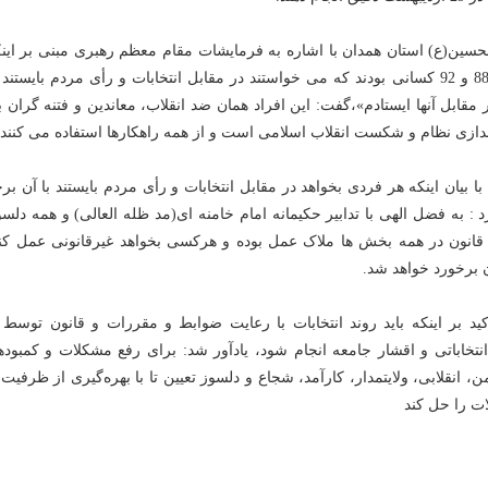
لحسین(ع) استان همدان با اشاره به فرمایشات مقام معظم رهبری مبنی بر این
در سال‌های 76، 84، 88 و 92 کسانی بودند که می خواستند در مقابل انتخابات و رأی مردم بایستن
قابل آنها ایستادم»،گفت: این افراد همان ضد انقلاب، معاندین و فتنه گران ب
دازی نظام و شکست انقلاب اسلامی است و از همه راهکارها استفاده می کنند.
بیان اینکه هر فردی بخواهد در مقابل انتخابات و رأی مردم بایستند با آن بر
 : به فضل الهی با تدابیر حکیمانه امام خامنه ای(مد ظله العالی) و همه دلس
قانون در همه بخش ها ملاک عمل بوده و هرکسی بخواهد غیرقانونی عمل کند
 برخورد خواهد شد.
کید بر اینکه باید روند انتخابات با رعایت ضوابط و مقررات و قانون توسط 
 انتخاباتی و اقشار جامعه انجام شود، یادآور شد: برای رفع مشکلات و کمبوده
، انقلابی، ولایتمدار، کارآمد، شجاع و دلسوز تعیین تا با بهره‌گیری از ظرفیت
ت را حل کند