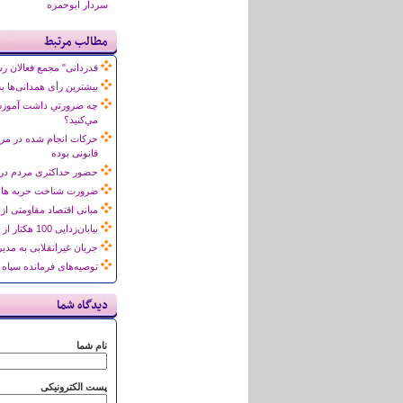
سردار ابوحمزه
مطالب مرتبط
قدردانی" مجمع فعالان رس
بیشترین رأی همدانی‌ها ب
مي‌كنيد؟
حرکات انجام شده در مرا
قانونی بوده
حضور حداکثری مردم در ا
ضرورت شناخت حربه های ا
مبانی اقتصاد مقاومتی ا
بیابان‌زدایی 100 هکتار از بیابان‌های اهواز و ماهشهر توسط سپاه همدان/ حضور 31 هزار همدانی در اردوهای راهیان نور
جریان غیرانقلابی به مدی
توصیه‌های فرمانده سپاه 
دیدگاه شما
نام شما
پست الکترونیکی