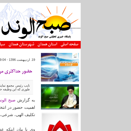
رفتن به محتوای اصلی
صفحه اصلی
استان همدان
شهرستان همدان
سیا
19. ارديبهشت 1396 - 9:04
حضور حداکثری مرد
نایب رئيس مجمع نماين
طوری که این وظیفه حتی
به گزارش
صبح الوند
اهمیت حضور در انتخا
تکلیف الهی، شرعی، 
وی با بیان اینکه 