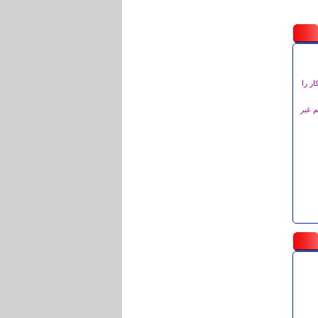
داي ديگر هم اين كار را
م غیر