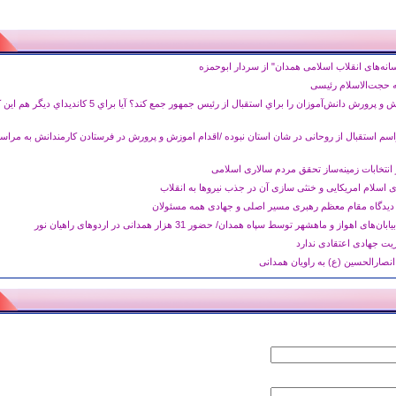
انه‌های انقلاب اسلامی همدان" از سردار ابوحمزه
ه حجت‌الاسلام رئیسی
چه ضرورتي داشت آموزش و پرورش دانش‌آموزان را براي استقبال از رئيس جمهور جمع كند؟ آيا براي 5 كاندي
سم استقبال از روحانی در شان استان نبوده /اقدام اموزش و پرورش در فرستادن کارمندانش به مراس
نتخابات زمینه‌ساز تحقق مردم سالاری اسلامی
سلام امریکایی و خنثی سازی آن در جذب نیروها به انقلاب
ز دیدگاه مقام معظم رهبری مسیر اصلی و جهادی همه مسئولان
ریت جهادی اعتقادی ندارد
انصارالحسین (ع) به راویان همدانی