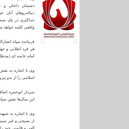
دشمنان داخلی و خ
دنباله‌روهای آنان
حداکثری در پای صند
واقعی کلمه خواهد ش
فرمانده سپاه انصارا
هر فرد انقلابی و جه
امام خامنه ای (مدظله
وی با اشاره به نقش 
اسلامی را از بدو پیر
سردار ابوحمزه اضافه
این سال‌ها نقش سپاه 
وی با اشاره به شبهه
از بسیجی و غیر بسیج
الهی و قانونی خود را در 29 اردیبهشت دقیق انجا