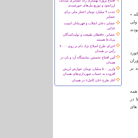
افتتاح پروژه بهسازی راه عشایری میدانک
ارزانفود و توزیع پنل‌های خورشیدی
جذب ۹ میلیارد تومان اعتبار ملی برای
که «
عشایر
د ولی
عشایر ذخایر انقلاب و قهرمانان امنیت
غذایی
ودند
عشایر، حافظان طبیعت و تولیدکنندگان
بی‌ادعا هستند
اجرای طرح اصلاح نژاد دام بر روی ۷۰۰۰
رأس در همدان
خورد
آئین افتتاح نخستین نمایشگاه آرد و نان در
وزان
همدان
 بر
واریز ۵۰۰ میلیارد تومان عوارض ارزش
افزوده به حساب شهرداری‌های همدان
آغاز طرح «نان کامل» در همدان
همه
ا در
 های