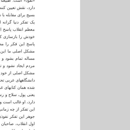
«نفوذ» است. طبیعتا 
دارد، نقش تعیین کنن
بسیج برای مقابله با
یک تفکر دنیا گرانه 
معظم انقلاب پاسخ ای
خودش را بازسازی کرد
پاسخ این فکر را مطر
مشکل اصلی ما این ا
مساله تمام بشود و م
مردم ایجاد نشود و 
مشکل اصلی از خود دا
دانشگاههای غربی تحص
شده همان کتابهای غر
یعنی پول، سلاح و رس
دارد، او غالب است و 
این تفکر از چه زما
جوهر این تفکر نفوذی
اول انقلاب، صاحبان 