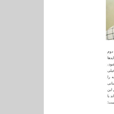
دوم
یدها
ود،
خیلی
 را
انی
ض می‎کند و بر اساس این
د با
ست؛