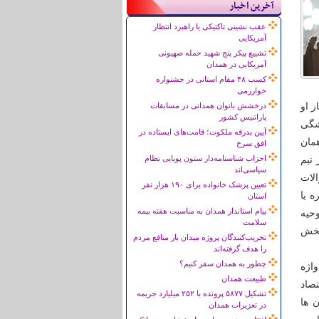
آخرین اخبار
عقب نشینی تاکتیکی یا راهبرد انتظار
آمریکایی
تشییع پیکر پنج شهید حمله صهیونی
آمریکایی در همدان
کسب ۴۸ مقام استانی در جشنواره
خوارزمی
 او
درخشش بانوان همدانی در مسابقات
پاراتنیس کشور
شگی
آیین بدرقه ملکوت؛ قامت‌های ایستاده در
مان
افق سرخ
احزاب شناسنامه‌دار ستون پویایی نظام
نیم
سیاسی‌اند
الات
تعیین پزشک خانواده برای ۱۹۰ هزار نفر
ه یا
استان
پیام استاندار همدان به مناسبت هفته بیمه
وحیه
سلامت
بخش
تخریب‌کنندگان پروژه میدان بار منافع مردم
را هدف گرفته‌اند
چطور به همدان سفر کنیم؟
اژه
طبیعت همدان
تصاد
تشکیل ۵۸۷۷ پرونده با ۲۵۲ میلیارد جریمه
ن ها
در تعزیرات همدان