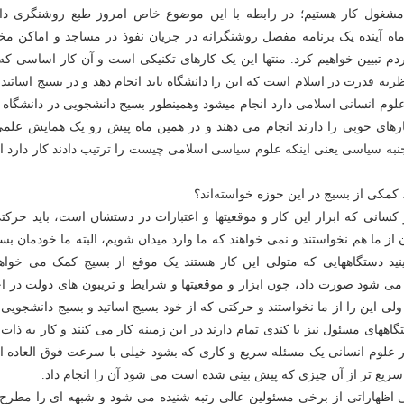
مشغول کار هستیم؛ در رابطه با این موضوع خاص امروز طبع روشنگری دار
اه آینده یک برنامه مفصل روشنگرانه در جریان نفوذ در مساجد و اماکن مخ
ردم تبیین خواهیم کرد. منتها این یک کارهای تکنیکی است و آن کار اساسی که 
ریه قدرت در اسلام است که این را دانشگاه باید انجام دهد و در بسیج اساتید،
م انسانی اسلامی دارد انجام میشود وهمینطور بسیج دانشجویی در دانشگاه ا
ارهای خوبی را دارند انجام می دهند و در همین ماه پیش رو یک همایش علمی
نبه سیاسی یعنی اینکه علوم سیاسی اسلامی چیست را ترتیب دادند کار دارد ا
کمکی از بسیج در این حوزه خواسته‌اند؟
سانی که ابزار این کار و موقعیتها و اعتبارات در دستشان است، باید حرکتی
 از ما هم نخواستند و نمی خواهند که ما وارد میدان شویم، البته ما خودمان ب
بینید دستگاههایی که متولی این کار هستند یک موقع از بسیج کمک می خواهن
ی شود صورت داد، چون ابزار و موقعیتها و شرایط و تریبون های دولت در اخت
لی این را از ما نخواستند و حرکتی که از خود بسیج اساتید و بسیج دانشجویی 
ههای مسئول نیز با کندی تمام دارند در این زمینه کار می کنند و کار به ذات
 علوم انسانی یک مسئله سریع و کاری که بشود خیلی با سرعت فوق العاده ان
ریع تر از آن چیزی که پیش بینی شده است می شود آن را انجام داد.
ی اظهاراتی از برخی مسئولین عالی رتبه شنیده می شود و شبهه ای را مطرح