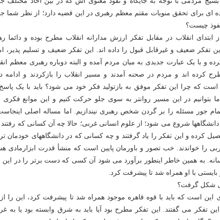
بسیج مردمی با توجه به جایگاه و نفوذ معنوی اش که در بین آحاد مختلف جا
ده ای برای تحقق منویات مقتم معظم رهبری در این قضیه دارد؛ از نظر شما جا
 نفوذ چیست؟
از ابتدای انقلاب در مقابل تفکر ارزش مدارانه انقلاب مطرح بوده و دائما ر
ن تفکر ضعیف و غیرقابل قبول را داده اند. این تفکر ضعیف و تسلیم پذیر، ا
ه و با یک عبارت جدیدی به میان مردم آمده و البته دوباره رهبری معظم انق
ح کرده اند و مردم در صحنه آمدند و مسیر انقلاب را بازکردند و ادامه داد
ست که چرا این تفکر موفق به بازتولید فکر خود می شود؟ باید با یک پاسخ 
ا بتوانیم در این مسیر روانتر به سوی جلو حرکت کنیم و این موانع فکری ب
تمام جور مسئله را بر گردن شخص رهبری نیندازیم. اما مساله اصلی اینجاست
نشگاهها شروع می شود؛ از علوم انسانی غربی؛ حالا چه آن کسانی که رفتند و
یل کرده و این تفکر را یاد گرفتند و چه کسانی که در دانشگاههای خودمان ت
بی را خواندند. خب تصور و باورمان پایین است که منشأ قدرت ابزارمادی هست
انه. به همین خاطر اینطور برآورد می شود آن کسی که دست برتر را در این ا
بایستی با او همراه شد تا پیشرفت کرد.
نی شکل گرفت؟
 این است که باید با قوه قاهره موجود همراه شد تا پیشرفت کرد، این را از
این تفکر می گفتند. این تفکر مطرح بود آیا باید به شرق وابسته بود یا به غ