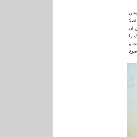
وشن
صلا
 آن
 را
ست و
ضوع