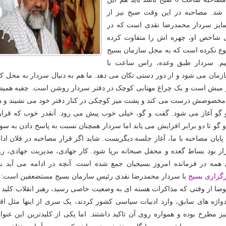
 شد. مصاحبه در این وقت صبح نیز از
مایز سردار محمدرضا نقدی است که در
ی شاخص او، چهره اش را متفاوت کرده
وع نکرده است که به محل سازمان بسیج
. سردار طبق وعده، راس ساعت با
مان می شود و از دور دستی تکان می دهد. ما هم به دنبال سردار به محل کار
و میش است و یک چراغ مهتابی کوچک در دفتر سردار روشن است. چفیه همی
ت مخصوصش درست می کند و پشت میز کوچکی در کنار دفتر خود می نشیند و ه
گو آغاز می شود. گفت و گو، خیلی خوب پیش می رود. آنقدر خوب که قرار 
 گو تا دو برابر افزایش می یابد اما سردار همچنان نسبت به پاسخ دادن به سو
ایان مصاحبه با ما، آغاز جلسه دیگریست. شاید اگر قرار مصاحبه در فلان ادار
قرار بود بساط گعده و محفل صبحانه برپا شود. کار جهادی، مدیریت جهادی، ر
 همه در فرمانده امروز بسیجیان جمع شده است. آنچه در ادامه می آید 
گزاری بسیج
با سردار محمدرضا نقدی رئیس سازمان بسیج مستضعفین است:
صا از وقتی که مذاکرات هسته ای به وضعیت خاصی رسید، رهبر انقلاب کلید و
یدواژه های سابق، وارد ادبیات سیاسی کشور کردند، یک سری از اینها مثل اق
ز مطرح بوده و همواره روی آن تاکید داشتند. اما یکی از کلیدترین این عنوا