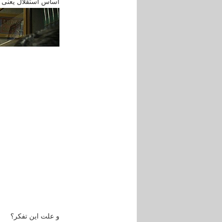
اساس استقلال یعنی چه
و علت این تفکر؟