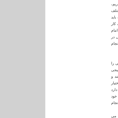
یم،
تلف
باید
 کار
مام
 در
نجام
 را
سیجی
د و
یار
دارد
 خود
جام
 می