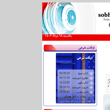
يكشنبه 18 مرداد 1405
اوقات شرعی
ن
ز
و