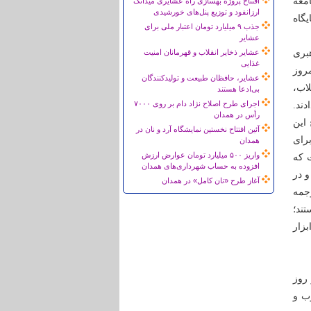
معه
افتتاح پروژه بهسازی راه عشایری میدانک
ارزانفود و توزیع پنل‌های خورشیدی
یگاه
جذب ۹ میلیارد تومان اعتبار ملی برای
عشایر
هبری
عشایر ذخایر انقلاب و قهرمانان امنیت
غذایی
مروز
عشایر، حافظان طبیعت و تولیدکنندگان
لاب،
بی‌ادعا هستند
اجرای طرح اصلاح نژاد دام بر روی ۷۰۰۰
ند.
رأس در همدان
این
آئین افتتاح نخستین نمایشگاه آرد و نان در
رای
همدان
واریز ۵۰۰ میلیارد تومان عوارض ارزش
 که
افزوده به حساب شهرداری‌های همدان
 در
آغاز طرح «نان کامل» در همدان
رجمه
ند؛
بزار
 روز
رب و