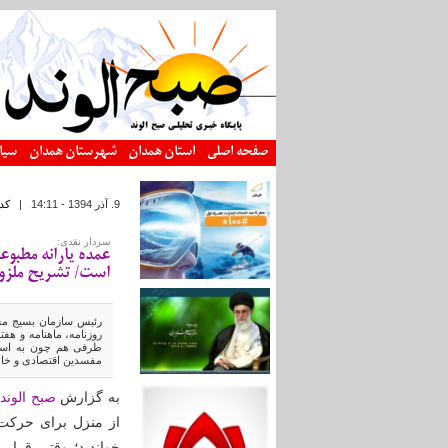
رفتن به محتوای اصلی
صفحه اصلی
استان همدان
شهرستان همدان
سیا
9. آذر 1394 - 14:11
|
کد
سردار نقدی:
عمده یارانه مطبو
است/ تشریح ملزوم
رئیس سازمان بسیج مس
روزنامه، ماهنامه و هفت
طرفی هم چون به اسم 
مفسدین اقتصادی و خانو
به گزارش
صبح الوند
از منزل برای حرک