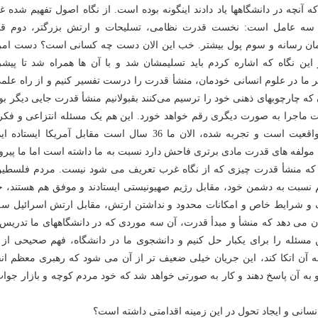
نچه در دانشگاهها یاد دادند اینگونه بوده است. از نگاه اصول تفهیم شده غ
 سه عامل است: نخست قدرت نظامی، تسلیحات و ارتش بزرگتر، دوم ق
 همان رسانه و سوم پول بیشتر. خب این الان دست چه کسانی است؟ دست امری
این نگاه که اشاره کردم باید تسلیمشان شد و با آن ها همراه شد تا پیش
 ما در علوم انسانی خودمان، منشأ قدرت را درست تفسیر کنیم و از راه علمی
مخاطب و دانشجویان که چارچوبهای ذهنی خود را ترسیم می‌‎کنند بقبولانیم منشأ قدرت جایی دی
قت ماجرا به صورت دیگری رقم خواهد خورد. این هم یک مسئله انتزاعی و فکر
فلسفی نیست، یک واقعیت است و تجربه شده، الان ما 36 سال است مقابل آمریکا ایستا
مولفه های قدرت مادی برتری فاحش دارد نسبت به ما داشته است اما ما پیروز
ه منشأ قدرت چیزی که از نگاه غرب تعریف می شود نیست. مردم فلسطین
کم نسبت به دشمن خود، مقابل رژیم صهیونیستی ایستادند و موفق هم هستند، 
ندک و شرایط خاص و امکانات محدود و نداشتن ارتش، مقابل ارتش اسرائیل سه 
ان می دهد که منشأ و مبدأ قدرت، آن سه موردی که در دانشگاههای ما تدریس
 مسئله را برای یکبار حل کنیم و دانشجوی ما در دانشگاه، فهم صحیحی از م
ه آن اتکا کند، این جریان خیلی ضعیف تر از آن می شود که رهبری معظم انق
د و به آن پاسخ دهند و کار به صورتی خواهد شد که خود مردم کوچه و بازار جوا
نسانی و ایجاد تحول در این زمینه اقدامتی داشته است؟