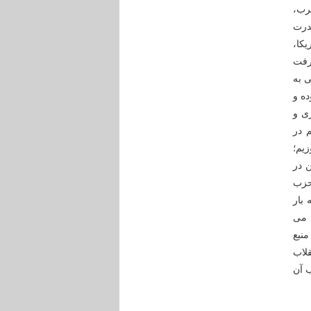
رب،
درت
کا،
رفت
 به
گر بوده و
ی و
ده ایم در
یم؛
 در
حزب
بار
 می
نبع
لاب
ب آن