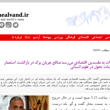
سی
اجتماعی
اقتصادی
فرهنگی
ورزشی
پیوندها
آرشیو
درباره ما
Rss
 مطلب:
15043
عات به مفسدین اقتصادی می‌رسد/منافع جریان بزک در بازگشت استعمار
ات تحول در علوم انسانی
تضعفین گفت: الان مفسد اقتصادی هست که یک شبکه رسانه ای در اختیار دارد. این شخص چندی
ه نامه دارد هیچ مشکلی هم برای اداره آن ندارد. خب این جریان ثروت های بادآورده فراوان دارد و ا
بخش خصوصی ثبت کردند، دولت و وزارت ارشاد هم عمده یارانه مطبوعاتی را به همین افراد 
اده های ویژه می‌دهد.
،
ساعت 5:15 صبح است و در حال خروج
ت به سمت محل گفت و گو. بله درست
خواندید؛ وقتی قرار مصاحبه ساعت 6 صبح باشد باید هم این