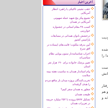
آخرین اخبار
عقب نشینی تاکتیکی یا راهبرد انتظار
آمریکایی
تشییع پیکر پنج شهید حمله صهیونی
آمریکایی در همدان
کسب ۴۸ مقام استانی در جشنواره
خوارزمی
درخشش بانوان همدانی در مسابقات
ودیت
پاراتنیس کشور
آیین بدرقه ملکوت؛ قامت‌های ایستاده در
افق سرخ
شده
احزاب شناسنامه‌دار ستون پویایی نظام
 را
سیاسی‌اند
تعیین پزشک خانواده برای ۱۹۰ هزار نفر
استان
داست
پیام استاندار همدان به مناسبت هفته بیمه
مانش
سلامت
تخریب‌کنندگان پروژه میدان بار منافع مردم
را هدف گرفته‌اند
تار
چطور به همدان سفر کنیم؟
و هم
طبیعت همدان
نه و
تشکیل ۵۸۷۷ پرونده با ۲۵۲ میلیارد جریمه
در تعزیرات همدان