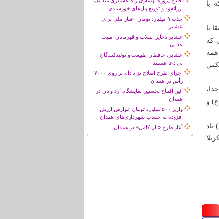
افتتاح پروژه بهسازی راه عشایری میدانک
 با
ارزانفود و توزیع پنل‌های خورشیدی
جذب ۹ میلیارد تومان اعتبار ملی برای
عشایر
ا تا
عشایر ذخایر انقلاب و قهرمانان امنیت
 که
غذایی
 همه
عشایر، حافظان طبیعت و تولیدکنندگان
بی‌ادعا هستند
 عکس
اجرای طرح اصلاح نژاد دام بر روی ۷۰۰۰
رأس در همدان
خدا،
آئین افتتاح نخستین نمایشگاه آرد و نان در
همدان
) و
واریز ۵۰۰ میلیارد تومان عوارض ارزش
افزوده به حساب شهرداری‌های همدان
یاد
آغاز طرح «نان کامل» در همدان
بلا