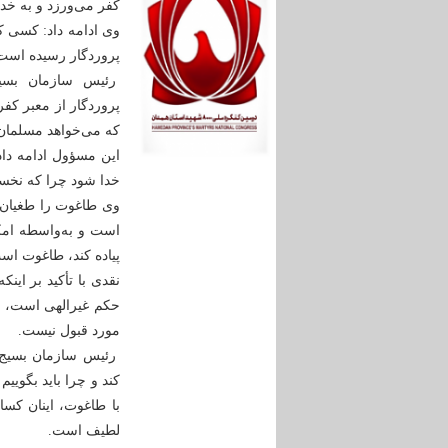
کفر می‌ورزد و به خدا
وی ادامه داد: کسی ک
پروردگار رسیده است 
رئیس سازمان بسیج 
پروردگار از معبر کف
که می‌خواهد مسلمان 
این مسؤول ادامه داد
خدا شود چرا که نخست
وی طاغوت را طغیان‌گ
است و به‌واسطه امکا
پیاده کند، طاغوت اس
نقدی با تأکید بر ای
حکم غیرالهی است، اف
مورد قبول نیست.
رئیس سازمان بسیج م
کند و چرا باید بگویی
با طاغوت، اینان کسان
لطیف است.