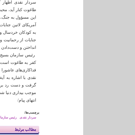
سردار نقدی اظهار 
طاغوت کنار آید، محب
این مسؤول به جنگ‌، 
آمریکای لاتین جنایا
به کودکان خردسال و ن
جنایات از رحمانیت و
انداختن و دست‌دادن با
رئیس سازمان بسیج مس
کفر به طاغوت است و
فداکاری‌های عاشورا 
نقدی با اشاره به آ
گرفت و دست رد بر س
موجب بیداری دنیا شد
انتهای پیام/
برچسب‌ها:
سردار نقدی
رئیس سازما
مطالب مرتبط