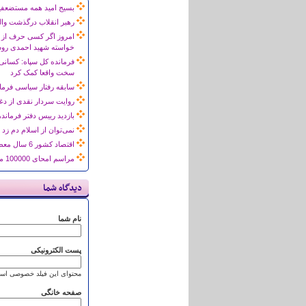
بسیج امید همه مستضعفین 
رهبر انقلاب درگذشت وال
امروز اگر کسی حرف از مذ
خواسته شهید احمدی رو
فرمانده کل سپاه: کسانی 
سخت واقعا کمک کرد
سابقه رفتار سیاسی فرما
روایت سردار نقدی از دغد
بازدید رییس دفتر فرمان
نمی‌توان از اسلام دم زد 
اقتصاد کشور 6 سال معطل گشایش دلار شده است/ اقتضای «اقتصاد مقاومتی» حذف دلار از تجارت است نه التماس گشایش آن
مراسم امحای 100000 ماهواره آغاز شد
دیدگاه شما
نام شما
پست الکترونیکی
محتوای این فیلد خصوصی است
صفحه خانگی