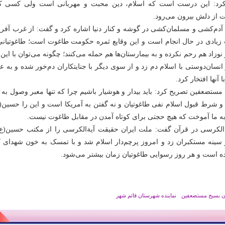
کرد: این درست است که اسلام، دین محبت و مهربانی است ولی کسی که
ت از دلش بیرون می‌رود.
آدم‌کشی و مسلمان‌کشی در گوشه و کنار دنیا اشاره کرد و گفت: از غرب آفریق
ت زیادی در حال انجام است و این وقایع ثمره حکومت طاغوت است؛ طاغوتیانی
وزاد هم رحم نکرده و به بیمارستان‌ها هم حمله می‌کنند؛ چگونه می‌توان با این
 انسان‌دوستی با اسلام دم زد و از سوی دیگر با جنایتکاران دم‌خور شده و به
 آنها افتخار کرد.
تضعفین تصریح کرد: باید بیدار و هوشیار باشیم چرا که تنها معبر وصول به 
 شرط قبول اسلام نفی طاغوتیان و نه گفتن به آمریکا است و این را حسین(ع
به ما آموخت که هیچ حجتی برای کوتاه آمدن در مقابل طاغوت نیست.
یةالکرسی در قرآن گفت: ملت ایران حقیقت آیةالکرسی را از مکتب حسین(ع) 
ینه مستکبران زد و امروز پرچم‌دار اسلام شد و با تمسک به خون شهدای کر
ه است و هر روز رسوایی طاغوتیان زمان بیشتر می‌شود.
ن بسیج مستضعفین
نماینده شهرستان قائم شهر