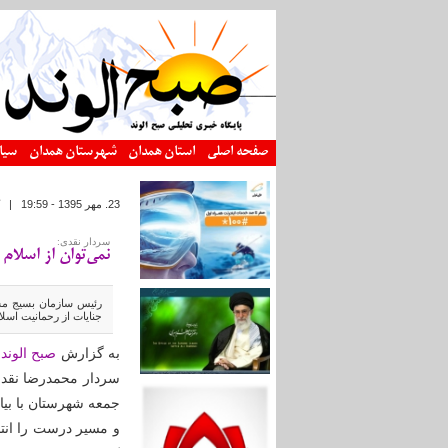
رفتن به محتوای اصلی
صفحه اصلی
استان همدان
شهرستان همدان
سیا
23. مهر 1395 - 19:59
|
سردار نقدی:
نمی‌توان از اسلام 
رئیس سازمان بسیج مست
جنایات از رحمانیت اسلام
به گزارش
صبح الوند
،
سردار محمدرضا نقدی
جمعه شهرستان با بیان 
و مسیر درست را انت