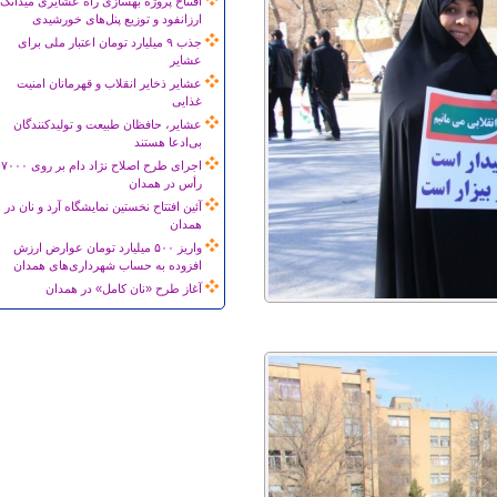
افتتاح پروژه بهسازی راه عشایری میدانک
ارزانفود و توزیع پنل‌های خورشیدی
جذب ۹ میلیارد تومان اعتبار ملی برای
عشایر
عشایر ذخایر انقلاب و قهرمانان امنیت
غذایی
عشایر، حافظان طبیعت و تولیدکنندگان
بی‌ادعا هستند
اجرای طرح اصلاح نژاد دام بر روی ۷۰۰۰
رأس در همدان
آئین افتتاح نخستین نمایشگاه آرد و نان در
همدان
واریز ۵۰۰ میلیارد تومان عوارض ارزش
افزوده به حساب شهرداری‌های همدان
آغاز طرح «نان کامل» در همدان