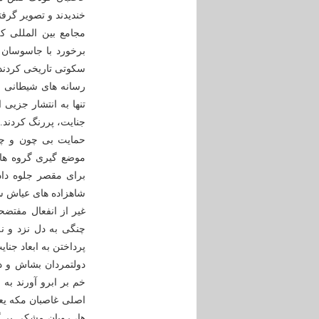
خندیدند و تصویر گرفت
مجامع بین المللی ک
برخورد با جاسوسان و 
سکوتی تاریخی کردند ت
رسانه های شیطانی و
تنها به انتشار جزیی
جنایت، پررنگ کردند.
حمایت بی چون و چر
موضع گیری گروه ها
برای مقصر جلوه داد
شاهزاده های عیاش سعو
غیر از انفعال مفتضح
چنگی به دل نزد و نه
پرداختن به ابعاد جنای
دولتمردان بشاش و د
خم بر ابرو آورند ب
اصلی غاصبان مکه یعن
ها، روبان مشکی بر گ