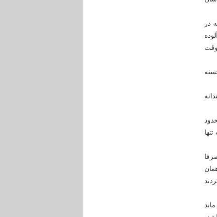
 در
وده
 وقت
حسنه
دانه
دود
نها
صرفا
همان
دند
ماند