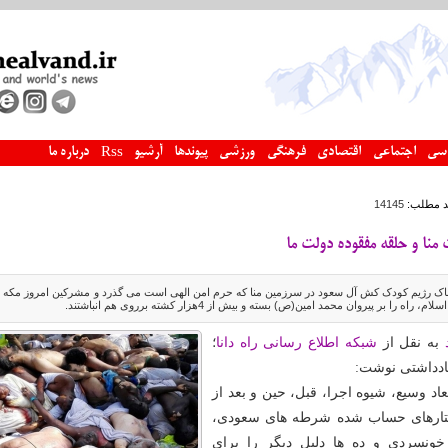
سی
اجتماعی
اقتصادی
فرهنگی
ورزشی
پیوندها
آرشیو
درباره ما
Rss
د مطلب:
14145
منا و حلقه مفقوده دولت ما
ناک رژیم کودک کش آل سعود در سرزمین منا که حرم امن الهی است می گذرد و مشرکین امروز مکه ب
 را بر پیروان محمد امین(ص) بسته و بیش از 4هزار کشته برروی هم انباشتند.
به نقل از
شبکه اطلاع رسانی راه دانا
؛
ادداشتی نوشت:
بعاد وسیع، شیوه اجرا، قبل، حین و بعد از
فتارهای حساب شده شرطه های سعودی،
خونسردی و ده ها دلیل دیگر را برای