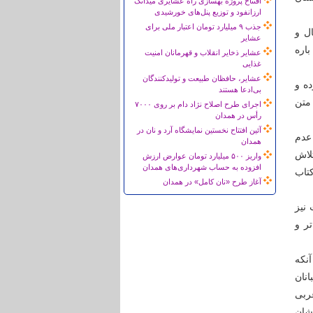
افتتاح پروژه بهسازی راه عشایری میدانک
ارزانفود و توزیع پنل‌های خورشیدی
جذب ۹ میلیارد تومان اعتبار ملی برای
ل و
عشایر
باره
عشایر ذخایر انقلاب و قهرمانان امنیت
غذایی
عشایر، حافظان طبیعت و تولیدکنندگان
ه و
بی‌ادعا هستند
متن
اجرای طرح اصلاح نژاد دام بر روی ۷۰۰۰
رأس در همدان
آئین افتتاح نخستین نمایشگاه آرد و نان در
عدم
همدان
لاش
واریز ۵۰۰ میلیارد تومان عوارض ارزش
افزوده به حساب شهرداری‌های همدان
تاب
آغاز طرح «نان کامل» در همدان
نیز
تر و
نکه
نان
غربی
شان