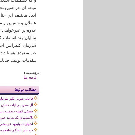
و به تصمیمات انقلاب
نتیجه ای جز همین تح
ابعاد مختلف این جنا
عاملان و مسببین و م
علاوه بر عذرخواهی ت
سالیان بعد استفاده 
سازمان کنفرانس اسل
غیر متعهدها هم باید 
مقدمات توقف جنایاتش
برچسب‌ها:
فاجعه منا
مطالب مرتبط
فاجعه حیرت انگیز منا نب
آل سعود بی لیاقت خائن 
تشکیل کمیته حقیقت یاب 
ناگفته‌‌های یک شاهد عینی از فاجعه حج 94
اظهارات ولیعهد عربستان د
دیه جان باختگان فاجعه م