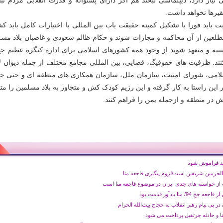
ی نیاز دارد، دیپلماسی لبخند هم اگر دارای پشتوانه و قدرت انقلابی مردم نب
قیرها نخواهد داشت.
یت باید فورا با تشکیل کمیته حقیقت یاب بین المللی با اختیارات کامل باید 
طلعین از آن محاکمه و مجازات شوند و حکام ظالم سعودی و غاصبان بلاد مسل
نبیه و متعهد شوند از وجود همه کشورهای اسلامی برای اداره کنگره عظیم حج
کنند. ظرفیت های حقوقیگ، قضایی، بین المللی مجامع مختلف از جمله دیوان ل
امی، شورای امنیت، سازمان ملل، سازمان همکاری های منطقه ای و حتی ج
در این راستا به کار گرفته و این رژیم کودک کش و متجاوز به بلاد مسلمین را متن
 در منطقه و ازجمله یمن را فراهم کنند.
اید فراموش شود
الحرمین شریفین است/لزوم پیگیری فاجعه منا
از خواسته های جدی ایران در موضوع فاجعه منا است
/ منا یادآور قیامت بود
ر پی پیام رهبر انقلاب به حجاج بیت‌الله الحرام
نا و حادثه جرثقیل پرداخت می شود