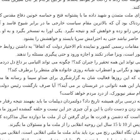
کنند.
ای ملت متمدن و شهید داده ما با پشتوانه فتح و حماسه خونین دفاع مقدس که
ردناک بود آن که بالاترین مقام سیاست خارجی ما در برابر شیوخ فاسد و آل
س زانو زده و خواهش کند و نتیجه نگیرد. یکی اورا به تمسخر بگیرد و به او
 حاضر نباشد حتی به احترامش سرپا بایستد و خواهشش را بشنود.
ی مقامات رسمی کشور و نماینده تام الاختیار دولت که اتفاقا" به داشتن روابط 
 است، ویزا صادر نکنند و اجازه ورود و حتی پیگیری مسئله را ندهند.
تواند این همه تحقیر را جبران کند؟! چگونه می تواند التیامی بر داغ دل دردمن
بنهد و نگرانی و اضطراب شبانه روزی خانواده های منتظر را برطرف کند؟!
 که این روزها فعالیت شان به گزارشگری برای صداو سیما و رسانه ها مح
ار این همه ناتوانی در عربستان بر می آیند؟! آیا صرف بازگشت رئیس دولت ت
م سفر نیویورک، از درد مردم خواهد کاست؟
که درسی برای همیشه تاریخ داد؟ دولتمردان دیپلمات ما باید بفهمند نتیجه رفتار 
لبخند زدن و دست دادن با این و آن چیزی جز این نیست و حلقه گمشده امروز ما 
 است که دشمن و قدرت ها برای گرفتن آن از ملت ما دوازده سال مذاکرده کر
ما و مسئولان ما بگیرند.
ان نگاه انقلابی رنج می برد باید بداند ملت ما ملتی انقلابی است، انقلابی می 