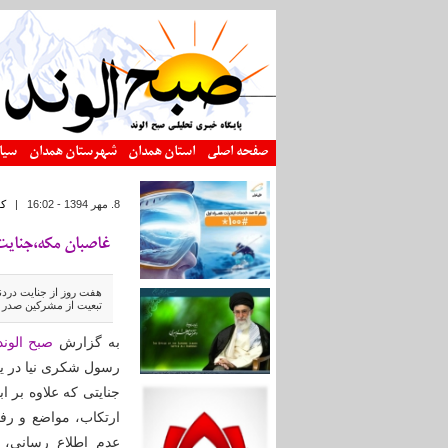
رفتن به محتوای اصلی
صفحه اصلی
استان همدان
شهرستان همدان
سیا
8. مهر 1394 - 16:02
|
ک
غاصبان مکه،جنایت 
هفت روز از جنایت درد
تبعیت از مشرکین صدر اسلام، راه
به گزارش
صبح الوند
رسول شکری نیا در ی
جنایتی که علاوه بر ا
ارتکاب، مواضع و ر
عدم اطلاع رسانی، 