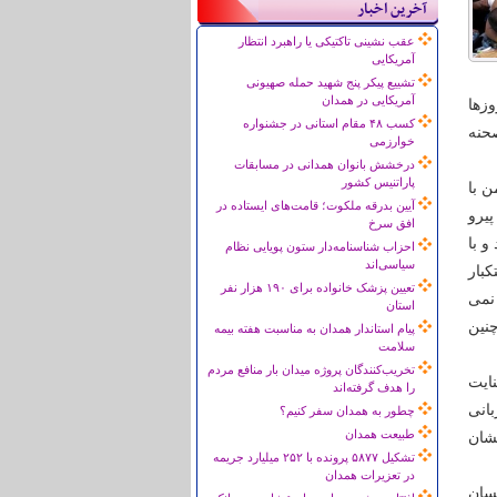
آخرین اخبار
عقب نشینی تاکتیکی یا راهبرد انتظار
آمریکایی
تشییع پیکر پنج شهید حمله صهیونی
آمریکایی در همدان
زها
کسب ۴۸ مقام استانی در جشنواره
حنه
خوارزمی
درخشش بانوان همدانی در مسابقات
پاراتنیس کشور
ن با
آیین بدرقه ملکوت؛ قامت‌های ایستاده در
یرو
افق سرخ
و با
احزاب شناسنامه‌دار ستون پویایی نظام
سیاسی‌اند
کبار
تعیین پزشک خانواده برای ۱۹۰ هزار نفر
نمی
استان
چنین
پیام استاندار همدان به مناسبت هفته بیمه
سلامت
تخریب‌کنندگان پروژه میدان بار منافع مردم
نایت
را هدف گرفته‌اند
انی
چطور به همدان سفر کنیم؟
طبیعت همدان
شان
تشکیل ۵۸۷۷ پرونده با ۲۵۲ میلیارد جریمه
در تعزیرات همدان
سان