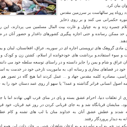
ن بیان کرد.
دد روباه پیر سالهاست بر سرزمین مقدس
نوره حکمرانی می کنند و بر روی ذخایز
م چمبره زده و به چپاول و غارت بیت المال مسلمین می پردازند، این رو
ین حد ممکن رسانده و حتی اجازه پیگیری کشورهای داغدار و حضور آنان در ص
هند.
ن مادی گروهک های ترویستی اجاره ای در سوریه، عراق، افغانستان، لبنان و یم
 و سوء استفاده,و برداشت های خودخوانده از اسلام، کشتن زن و کودک و پ
ان عراق و شام و یمن را جایز دانسته و در راستای توسعه سلطه خود می دانند 
ت خود در فضاهای مجازی و رسانه ای، به ماموریت تارخی خود در خدمت به است
راسی، مصادره کلمه مقدس جهاد و ... عمل کردند اما هیچ گاه در تصور هم 
همه اصول انسانی فراتر گذاشته و عمدا" یا سهو از روی عمد دستان خود را به 
ی از تعلقات دنیا، احرام عشق بسته و پای در منای قرب الهی نهادند اما با ج
د، منایشان قربانگاه شد و به جای قربانی کردن در روز عید قربان، خود قرب
ته شدند و عطش عشق آنان به خداوند منان با لب های تشنه و کام عط
به دیدار پروردگار رفتند.
نیز خم به ابرو نیاورده و به اذعان شاهدان عینی بر جان دادن این همه ان