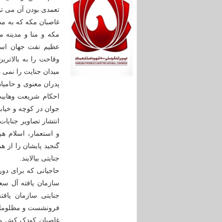
تعمدی بودن آن می توا
غاصبان مکه که به م
مکه و منا و مدینه م
عظیم نفت جهان اسلا
وقاحت را به بالاتر
میدان جنایت را نمی د
پدران معنوی و حامیا
احکام شریعت وهابیت
جوان در کوچه و خیاب
انتشار تصاویر جنایا
و استعمار، اسلام ه
گنجید پایشان را از 
جنایتی بیالایند.
حاجیانی که برای دور
سازمان یافته آل سعو
جنایتی سازمان یاف
فرونشست و مظلومانه 
غاصبان کودک کش مکه 