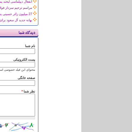
انفعال دیپلماسی لبخند پس از گذشت 124 روز از فاجعه دلخراش منا/ چرا 
مراسم ترحیم سردار فولا
27 میلیون زائر حسینی بدون تلفات، 2 میلیون حاجی با 7 هزار کشته!
بهانه جدید آل سعود برای عدم 
دیدگاه شما
نام شما
پست الکترونیکی
محتوای این فیلد خصوصی است
صفحه خانگی
نظر شما
*