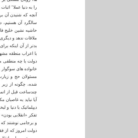
را به دنیا عملا" اثبات 
آنچه که شنیدن آن بر
سالگرد آن هستیم، د
حاشیه نشین خلیج فار
ملاقات ندهد و دیگری
بدتر از آن اینکه برا
با اعراب منطقه مشهور
دولت با چه منطقی می 
خانواده های سوگوار 
مسئولان حج و زیارت
شده، چگونه از زیر ب
چندساعت قبل از اتما
آیا نباید به غاصبان م
دیپلماتیک با دنیا و 
تفکر «انقلابی بودن»
و برجامی نوشتند که پس از 10 تا 15 سال این روحیه انقلابی را از ملت 
دولت امروز که از فقد