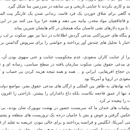
ند و کاری نکردند تا جنایتی تاریخی و بی سابقه در سرزمین منا شکل گیرد.
ه گاهی برای شلاق خوردن یک فرد فاسد، زندانی شدن یک غارتگر بیت الما
قاچاقچیان مواد مخدر، بیانیه می دهند و هفته عزا برپا می کنند نیز در این 
ا مزه دلارهای نفتی غاصبان مکه همچنان در کام هایشان شیرین بماند.
 بنگاه های خبرپراکنی مدعی گردش اطلاعات در دنیا نیز مهر سکوت بر لب زد
 اخبار با تحلیل های چندش آور پرداخته و حواشی را برای سرپوش گذاشتن بر 
ا از جنایت کاران سعودی، عدم محکومیت جنایت و حتی سهوی بودن آن، 
ی مدعی حقوق بشر، سکوت سازمان یافته در سطح سیاسی، رسانه ای و ت
ن حجاج افریقایی، ایرانی و ... همه و همه نتیجه هزینه کردن بی حساب و ک
دی در اروپا و آمریکا بود.
انه نهادهای به ظاهر بین المللی و ارگان های مدعی حقوق بشر، مواضع دولت 
 تنها از عمق فاجعه نکاست بلکه داغ داغداران را بیشتر، ناراحتی را افزون 
ت را پیچیده تر کرد.
یپلمات های خندان ما که سرمست حضور در بهشت نیویورک شان بودند، بی آ
ه عکس گرفتن و خوش و بش با حامیان درجه یک تروریست های منطقه و پشتیبا
ی آمریکا، انگلیس و فرانسه پرداختند و برای خالی نبودن عریضه به تقلید از 
وشه کت زدند تا راحت تر بتوانند بخندند و ترجیح برجام بر جان شیرین ملت 