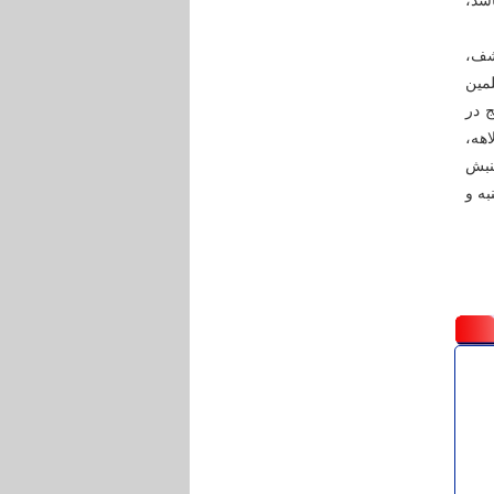
اشد،
کشف،
مین
 در
اهه،
نبش
به و