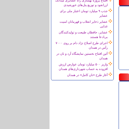
افتتاح پروژه بهسازی راه عشایری میدانک
ارزانفود و توزیع پنل‌های خورشیدی
جذب ۹ میلیارد تومان اعتبار ملی برای
عشایر
عشایر ذخایر انقلاب و قهرمانان امنیت
غذایی
عشایر، حافظان طبیعت و تولیدکنندگان
بی‌ادعا هستند
اجرای طرح اصلاح نژاد دام بر روی ۷۰۰۰
رأس در همدان
آئین افتتاح نخستین نمایشگاه آرد و نان در
همدان
واریز ۵۰۰ میلیارد تومان عوارض ارزش
افزوده به حساب شهرداری‌های همدان
آغاز طرح «نان کامل» در همدان