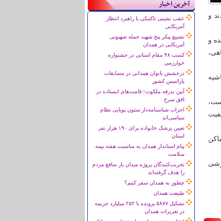
آخرین اخبار
دان سفر کردند و
عقب نشینی تاکتیکی یا راهبرد انتظار
آمریکایی
تشییع پیکر پنج شهید حمله صهیونی
ده و
آمریکایی در همدان
فاهی،
کسب ۴۸ مقام استانی در جشنواره
خوارزمی
درخشش بانوان همدانی در مسابقات
شیه
پاراتنیس کشور
آیین بدرقه ملکوت؛ قامت‌های ایستاده در
افق سرخ
 است،
احزاب شناسنامه‌دار ستون پویایی نظام
فیت
سیاسی‌اند
تعیین پزشک خانواده برای ۱۹۰ هزار نفر
استان
اکن
پیام استاندار همدان به مناسبت هفته بیمه
سلامت
ورزشی
تخریب‌کنندگان پروژه میدان بار منافع مردم
را هدف گرفته‌اند
چطور به همدان سفر کنیم؟
طبیعت همدان
تشکیل ۵۸۷۷ پرونده با ۲۵۲ میلیارد جریمه
در تعزیرات همدان