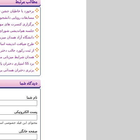
مطالب مرتبط
برخورد با خاطیان جشن فا
مسابقات رویایی دانشجویی با حضور 22 فوتبال
برگزاری کنسرت های مو
جلسه هم‌اندیشی شورای عالی نظارت منطقه 
دانشگاه آزاد همدان میزب
طرح ضیافت اندیشه اساتی
از ثبت رکورد جالب دخترا
همدان شرایط میزبانی مس
برد 55 امتیازی دختران پایتخت نشین برابر تبریزی‌ها/ درخشش خواهران ثابت‌زاده برای تهرانی‌ها
برتری دختران همدانی بر
دیدگاه شما
نام شما
پست الکترونیکی
محتوای این فیلد خصوصی است
صفحه خانگی