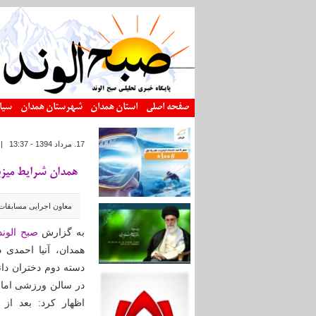
رفتن به محتوای اصلی
صفحه اصلی
استان همدان
شهرستان همدان
سیا
17. مرداد 1394 - 13:37
|
همدان شرایط میزب
معاون اجرایی مسابقات
به گزارش
صبح الوند
همدان، آنیا احمدی 
دسته دوم دختران دان
در سالن ورزشی امام