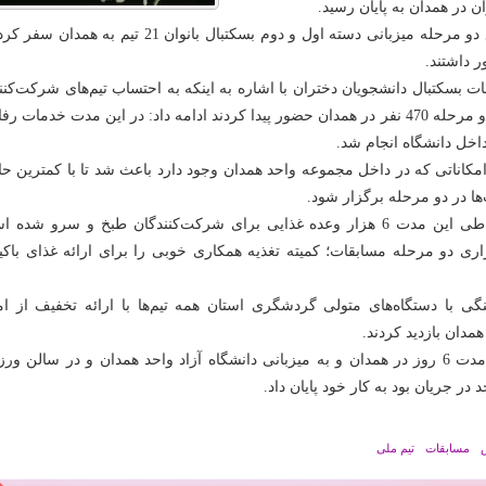
ان در همدان به پایان رسید.
وی افزود: در مجموع دو مرحله میزبانی دسته اول و دوم بسکتبال بانوان 21 تیم به هم
 داشتند.
ت بسکتبال دانشجویان دختران با اشاره به اینکه به احتساب تیم‌های شرکت‌کنن
عوامل اجرایی طی دو مرحله 470 نفر در همدان حضور پیدا کردند ادامه داد: در این مدت خدمات ر
داخل دانشگاه انجام شد.
کاناتی که در داخل مجموعه واحد همدان وجود دارد باعث شد تا با کمترین حا
ها در دو مرحله برگزار شود.
احمدی با بیان اینکه طی این مدت 6 هزار وعده غذایی برای شرکت‌کنندگان طبخ و سرو شده
ری دو مرحله مسابقات؛ کمیته تغذیه همکاری خوبی را برای ارائه غذای باکی
 با دستگاه‌های متولی گردشگری استان همه تیم‌ها با ارائه تخفیف از ام
مدان بازدید کردند.
این مسابقات که به مدت 6 روز در همدان و به میزبانی دانشگاه آزاد واحد همدان و در سالن 
 در جریان بود به کار خود پایان داد.
مسابقات
تیم ملی