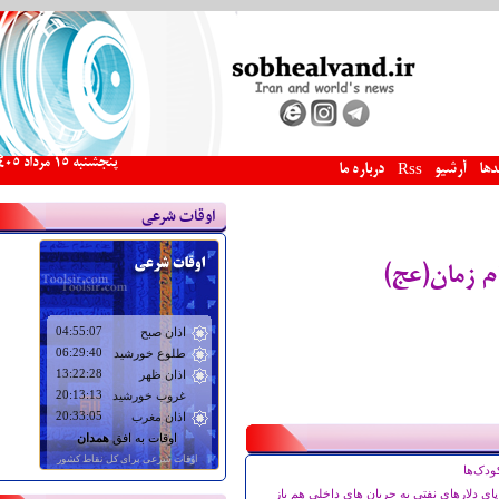
پنجشنبه 15 مرداد 1405
دها
آرشیو
درباره ما
Rss
اوقات شرعی
ام زمان(عج)
ودک‌ها
ای دلارهای نفتی به جریان های داخلی هم باز