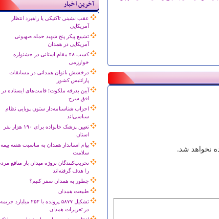
آخرین اخبار
عقب نشینی تاکتیکی یا راهبرد انتظار
آمریکایی
تشییع پیکر پنج شهید حمله صهیونی
آمریکایی در همدان
کسب ۴۸ مقام استانی در جشنواره
خوارزمی
درخشش بانوان همدانی در مسابقات
پاراتنیس کشور
آیین بدرقه ملکوت؛ قامت‌های ایستاده در
افق سرخ
احزاب شناسنامه‌دار ستون پویایی نظام
سیاسی‌اند
تعیین پزشک خانواده برای ۱۹۰ هزار نفر
استان
پیام استاندار همدان به مناسبت هفته بیمه
 نخواهد شد.
سلامت
تخریب‌کنندگان پروژه میدان بار منافع مرد
را هدف گرفته‌اند
چطور به همدان سفر کنیم؟
طبیعت همدان
تشکیل ۵۸۷۷ پرونده با ۲۵۲ میلیارد جریمه
در تعزیرات همدان