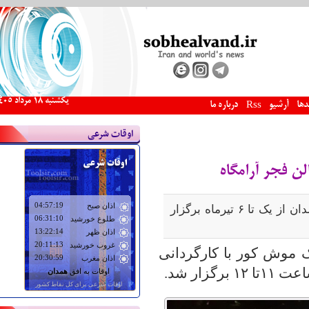
يكشنبه 18 مرداد 1405
دها
آرشیو
درباره ما
Rss
اوقات شرعی
ن فجر آرامگاه
۲۷امین جشنواره بین المللی کودک و نوجوان در همدان از یک تا ۶ تیرماه برگزار
یک موش کور با کارگردانی
زار شد.