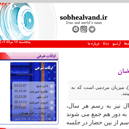
پنجشنبه 15 مرداد 1405
دها
آرشیو
درباره ما
Rss
اوقات شرعی
مضان
)، میزبان مردمی است که به
ند.
ال نیز به رسم هر سال،
 به دور هم جمع می شوند
اسم از بین حضار در جلسه