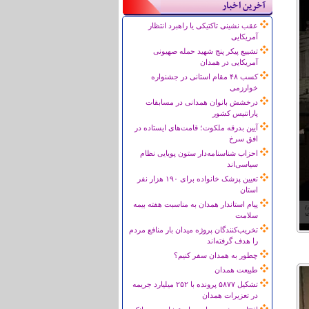
آخرین اخبار
عقب نشینی تاکتیکی یا راهبرد انتظار
آمریکایی
تشییع پیکر پنج شهید حمله صهیونی
آمریکایی در همدان
کسب ۴۸ مقام استانی در جشنواره
خوارزمی
درخشش بانوان همدانی در مسابقات
پاراتنیس کشور
آیین بدرقه ملکوت؛ قامت‌های ایستاده در
افق سرخ
احزاب شناسنامه‌دار ستون پویایی نظام
سیاسی‌اند
تعیین پزشک خانواده برای ۱۹۰ هزار نفر
استان
پیام استاندار همدان به مناسبت هفته بیمه
سلامت
تخریب‌کنندگان پروژه میدان بار منافع مردم
را هدف گرفته‌اند
چطور به همدان سفر کنیم؟
طبیعت همدان
تشکیل ۵۸۷۷ پرونده با ۲۵۲ میلیارد جریمه
در تعزیرات همدان