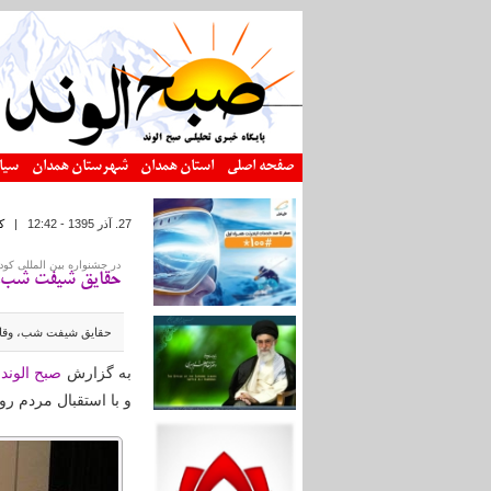
رفتن به محتوای اصلی
صفحه اصلی
استان همدان
شهرستان همدان
سیا
27. آذر 1395 - 12:42
|
ک
در جشنواره بین المللی کود
حقایق شیفت شب، 
حقایق شیفت شب، وقایع 
به گزارش
صبح الوند
،
و با استقبال مردم روبرو ش