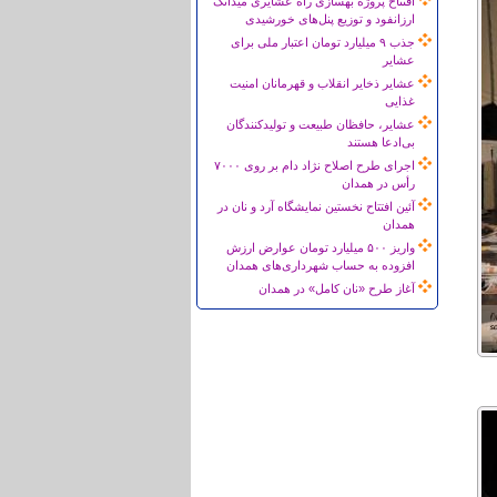
افتتاح پروژه بهسازی راه عشایری میدانک
ارزانفود و توزیع پنل‌های خورشیدی
جذب ۹ میلیارد تومان اعتبار ملی برای
عشایر
عشایر ذخایر انقلاب و قهرمانان امنیت
غذایی
عشایر، حافظان طبیعت و تولیدکنندگان
بی‌ادعا هستند
اجرای طرح اصلاح نژاد دام بر روی ۷۰۰۰
رأس در همدان
آئین افتتاح نخستین نمایشگاه آرد و نان در
همدان
واریز ۵۰۰ میلیارد تومان عوارض ارزش
افزوده به حساب شهرداری‌های همدان
آغاز طرح «نان کامل» در همدان