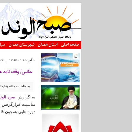
رفتن به محتوای اصلی
صفحه اصلی
استان همدان
شهرستان همدان
سیا
9. آذر 1395 - 12:40
|
کد
عکس/ وقف نامه ه
به مناسبت هفته وقف ت
به گزارش
صبح الوند
مناسبت قرارگرفتن د
دوره هایی همچون قا