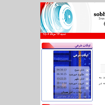
شنبه 17 مرداد 1405
اوقات شرعی
 به
 در