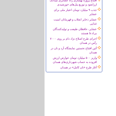
افتتاح پروژه بهسازی راه عشایری میدانک
ارزانفود و توزیع پنل‌های خورشیدی
جذب ۹ میلیارد تومان اعتبار ملی برای
عشایر
عشایر ذخایر انقلاب و قهرمانان امنیت
غذایی
عشایر، حافظان طبیعت و تولیدکنندگان
بی‌ادعا هستند
اجرای طرح اصلاح نژاد دام بر روی ۷۰۰۰
رأس در همدان
آئین افتتاح نخستین نمایشگاه آرد و نان در
همدان
واریز ۵۰۰ میلیارد تومان عوارض ارزش
افزوده به حساب شهرداری‌های همدان
آغاز طرح «نان کامل» در همدان