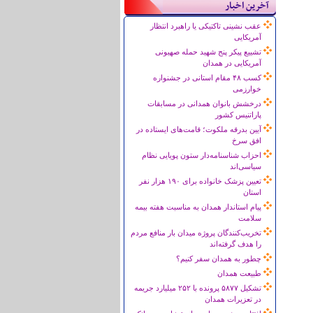
آخرین اخبار
عقب نشینی تاکتیکی یا راهبرد انتظار
آمریکایی
تشییع پیکر پنج شهید حمله صهیونی
آمریکایی در همدان
کسب ۴۸ مقام استانی در جشنواره
خوارزمی
درخشش بانوان همدانی در مسابقات
پاراتنیس کشور
آیین بدرقه ملکوت؛ قامت‌های ایستاده در
افق سرخ
احزاب شناسنامه‌دار ستون پویایی نظام
سیاسی‌اند
تعیین پزشک خانواده برای ۱۹۰ هزار نفر
استان
پیام استاندار همدان به مناسبت هفته بیمه
سلامت
تخریب‌کنندگان پروژه میدان بار منافع مردم
را هدف گرفته‌اند
چطور به همدان سفر کنیم؟
طبیعت همدان
تشکیل ۵۸۷۷ پرونده با ۲۵۲ میلیارد جریمه
در تعزیرات همدان