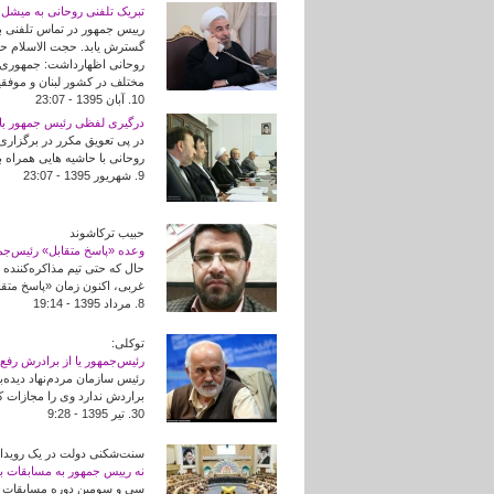
تبریک تلفنی روحانی به میشل
رییس جمهور در تماس تلفنی با
گسترش یابد. حجت الاسلام حسن
روحانی اظهارداشت: جمهوری ا
مختلف در کشور لبنان و موفقی
10. آبان 1395 - 23:07
درگیری لفظی رئیس جمهور ب
در پی تعویق مکرر در برگزا
روحانی با حاشیه هایی همراه ب
9. شهريور 1395 - 23:07
حبیب ترکاشوند
وعده «پاسخ متقابل» رئیس‌جم
حال که حتی تیم مذاکره‌کنند
غربی، اکنون زمان «پاسخ متقا
8. مرداد 1395 - 19:14
توکلی:
رئیس‌جمهور یا از برادرش رفع ات
رئیس سازمان مردم‌نهاد دیده‌ب
براردش ندارد وی را مجازات کن
30. تير 1395 - 9:28
سنت‌شکنی دولت در یک رویدا
نه رییس جمهور به مسابقات بین
سی و سومین دوره مسابقات بین