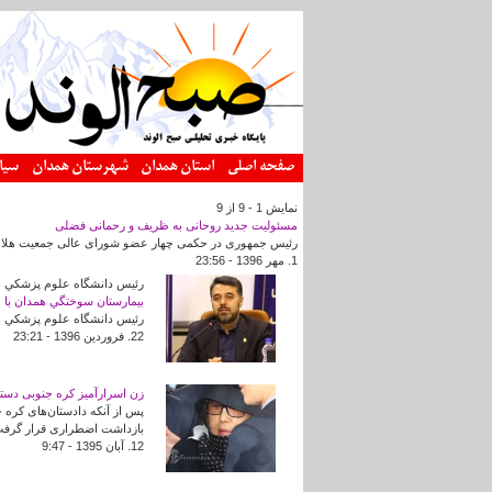
رفتن به محتوای اصلی
صفحه اصلی
استان همدان
شهرستان همدان
سیا
نمایش 1 - 9 از 9
مسئولیت جدید روحانی به ظریف و رحمانی فضلی
رئیس جمهوری در حکمی چهار عضو شورای عالی جمعیت هلال ا
1. مهر 1396 - 23:56
رئيس دانشگاه علوم پزشكي ه
بيمارستان سوختگي همدان با 
رئيس دانشگاه علوم پزشكي همد
22. فروردين 1396 - 23:21
زن اسرارآمیز کره جنوبی دس
پس از آنکه دادستان‌های کره
بازداشت اضطراری قرار گرفت
12. آبان 1395 - 9:47