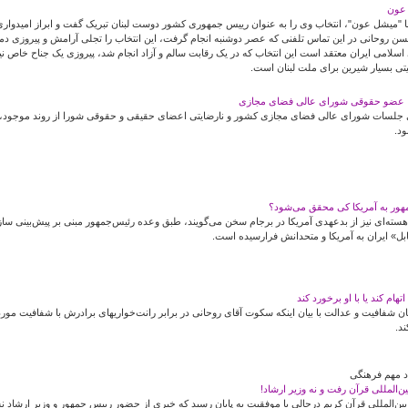
 عون
 "میشل عون"، انتخاب وی را به عنوان رییس جمهوری کشور دوست لبنان تبریک گفت و ابراز امیدواری 
 روحانی در این تماس تلفنی که عصر دوشنبه انجام گرفت، این انتخاب را تجلی آرامش و پیروزی دم
سلامی ایران معتقد است این انتخاب که در یک رقابت سالم و آزاد انجام شد، پیروزی یک جناح خاص
تی بسیار شیرین برای ملت لبنان است.
ا عضو حقوقی شورای عالی فضای مجازی
ری جلسات شورای عالی فضای مجازی کشور و نارضایتی اعضای حقیقی و حقوقی شورا از روند موجو
ود.
هور به آمریکا کی محقق می‌شود؟
ه هسته‌ای نیز از بدعهدی آمریکا در برجام سخن می‌گویند، طبق وعده رئیس‌جمهور مبنی بر پیش‌بین
بل» ایران به آمریکا و متحدانش فرارسیده است.
هام کند یا با او برخورد کند
ان شفافیت و عدالت با بیان اینکه سکوت آقای روحانی در برابر رانت‌خواریهای برادرش با شفافیت مور
د.
د مهم فرهنگی
‌المللی قرآن رفت و نه وزیر ارشاد!
‌المللی قرآن کریم درحالی با موفقیت به پایان رسید که خبری از حضور رییس جمهور و وزیر ارشاد ن