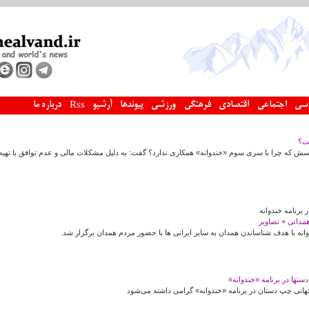
سی
اجتماعی
اقتصادی
فرهنگی
ورزشی
پیوندها
آرشیو
درباره ما
Rss
فت؟
پرسش که چرا با سری سوم «خندوانه» همکاری ندارد؟ گفت: به دلیل مشکلات مالی و عدم توافق با تهیه
رنامه خندوانه
همدانی + تصاویر
انه با هدف شناساندن همدان به سایر ایرانی ها با حضور مردم همدان برگزار شد.
تها در برنامه «خندوانه»
هانی چپ دستان در برنامه «خندوانه» گرامی داشته می‌شود