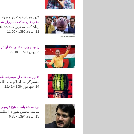
«روز همدان» و تکرارِ مکررات
جناب خان به کمک مدیران همد
زمان کمی به «روز همدان» باقی‌
11. مرداد 1395 - 11:06
رامبد جوان: «خندوانه» اواخ
2. بهمن 1394 - 20:19
تقدیر صادقانه از مجموعه طنز 
پیغمبر گرامی اسلام صلی الله 
14. شهريور 1394 - 12:41
برنامه خندوانه به هیچ قومیتی 
نماینده مجلس شورای اسلامی ب
13. مرداد 1394 - 0:25