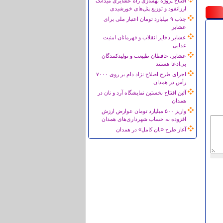
افتتاح پروژه بهسازی راه عشایری میدانک
ارزانفود و توزیع پنل‌های خورشیدی
جذب ۹ میلیارد تومان اعتبار ملی برای
عشایر
عشایر ذخایر انقلاب و قهرمانان امنیت
غذایی
عشایر، حافظان طبیعت و تولیدکنندگان
بی‌ادعا هستند
اجرای طرح اصلاح نژاد دام بر روی ۷۰۰۰
رأس در همدان
آئین افتتاح نخستین نمایشگاه آرد و نان در
همدان
واریز ۵۰۰ میلیارد تومان عوارض ارزش
افزوده به حساب شهرداری‌های همدان
آغاز طرح «نان کامل» در همدان