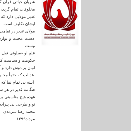
شریان حیاتی قرآن ک
مخلوقات تمام گردد،
غدیر مولایی دارد که
ایشان تکلیف است.
مولای غدیر در تمامی
دست محبت و نوازشش
نیست .
علم او «سلونی قبل ا
حکومت و سیاست کمتری
انبان بر دوش دارد و
عدالت که حتماً مخل
آیینه یی تمام نما که
هنگامه غدیر در هر سا
عهده هیچ مناسبتی بر
نو و طرحی بی پیرای
محمد رضا سرمدی
مرداد۱۳۹۹