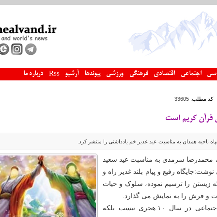
سی
اجتماعی
اقتصادی
فرهنگی
ورزشی
پیوندها
آرشیو
درباره ما
Rss
کد مطلب:
33605
 قرآن کریم است
ه ناحیه همدان به مناسبت عید غدیر خم یادداشتی را منتشر کرد.
 محمدرضا سرمدی به مناسبت عید سعید
نوشت:جایگاه رفیع و پیام بلند غدیر راه و
 زیستن را ترسیم نموده، سلوک و حیات
ت و فرش را به نمایش می گذارد.
غدیر نام برکه یا اجتماعی در سال ۱۰ هجری نیست بلکه