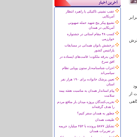
آخرین اخبار
عقب نشینی تاکتیکی یا راهبرد انتظار
آمریکایی
رابر
تشییع پیکر پنج شهید حمله صهیونی
آمریکایی در همدان
کسب ۴۸ مقام استانی در جشنواره
خوارزمی
گرش
درخشش بانوان همدانی در مسابقات
پاراتنیس کشور
آیین بدرقه ملکوت؛ قامت‌های ایستاده در
افق سرخ
احزاب شناسنامه‌دار ستون پویایی نظام
سیاسی‌اند
تعیین پزشک خانواده برای ۱۹۰ هزار نفر
استان
ود
پیام استاندار همدان به مناسبت هفته بیمه
ت از
سلامت
اهی
تخریب‌کنندگان پروژه میدان بار منافع مردم
را هدف گرفته‌اند
چطور به همدان سفر کنیم؟
طبیعت همدان
تشکیل ۵۸۷۷ پرونده با ۲۵۲ میلیارد جریمه
در تعزیرات همدان