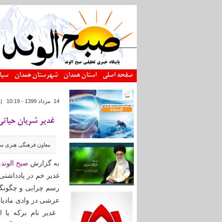
رفتن به محتوای اصلی
صفحه اصلی
استان همدان
شهرستان همدان
سیا
14. مرداد 1399 - 10:19
|
غدیر شریان حیاتی
معاون فرهنگی هنری سپا
به گزارش
صبح الوند
،
غدیر خم در یادداشتی 
رسم چرایی و چگونگه
عرشی در وادی مادیا