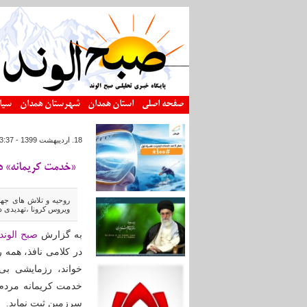
رفتن به محتوای اصلی
صفحه اصلی
استان همدان
شهرستان همدان
سیا
18. ارديبهشت 1399 - 23:37
«خدمت کریمانه» در
روحیه و تلاش های جهاد
ویروس کرونا ،تهدیدی د
به گزارش
صبح الوند
در کلامی نافذ، همه 
خواند، رزمایشی بی
خدمت کریمانه مردم ا
سرزمین ثبت نماید.