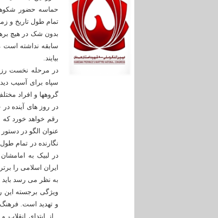
حماسه حضور شکوهمند
تمام طول تاریخ و زم
بدون شک در هیچ بره
سابقه نداشته است مر
بیایند.
در مرحله نخست رزم
سپاه برای آسیب دیدگ
گروهها و افراد مختل
در روز های آینده در
رقم خواهد خورد که ای
عنوان الگو در دستور
نگارنده در تمام طول
در لبیک به امامشان 
ایران اسلامی را برت
به نظر می رسد باید 
ویژگی برجسته این رز
و تهدید است. فرهنگ 
. از ابتدای انقلاب