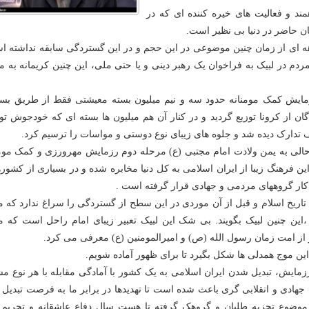
 و فعالیت های خیره کننده ای که در
ان حاضر در دنیا بی نظیر است.
ه ای از زمان چنین موضوعی در این حجم و در این گستردگی سابقه نداشته ا
دم در لبیک به فراخوان یک رهبر دینی و یا حتی ملی، این چنین کریمانه به م
ایش کمک مومنانه حدود سه و نیم میلیون بسته معیشتی فقط از طریق بسی
ان از کرونا توزیع گردید و در کنار آن هم میلیون ها بسته ای که خودجوش ت
ف تدارک دیده شد و جلوه های زیبای نوع دوستی و مواسات را ترسیم کرد.
 حالی به یمن ولادت امام مجتبی (ع) مرحله دوم رزمایش مهرورزی و کمک مومن
ن فرهنگ زیبا از ایران اسلامی به کل دنیا مخابره شده و در بسیاری از کشوره
 کار گروههای مردمی و جهادی قرار گرفته است .
 تاریخ اسلام و قبل از آن موردی در این سطح از گستردگی را سراغ ندارد که 
،این چنین لبیک بگویند. بی شک این لبیک تعبیر زیبای امام راحل است که م
ر از امت زمان رسول الله (ص) و امیرالمومنین (ع) معرفی می کرد.
این موج همدلی ها شکل بگیرد تا برای ظهور آماده شویم.
مایش، تبدیل شدن ایران اسلامی به یک کشور با آمادگی مقابله با هر نوع م
جهادی و انقلابی گری باعث شده است تا تهدیدها در برابر ما به فرصت تبدیل
 و موضوع تجزیه طلبان و گروهک گرفته تا هست سال دفاع عاشقانه و تحریم 