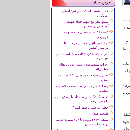
آخرین اخبار
عقب نشینی تاکتیکی یا راهبرد انتظار
آمریکایی
ست،
تشییع پیکر پنج شهید حمله صهیونی
آمریکایی در همدان
یدان
کسب ۴۸ مقام استانی در جشنواره
خوارزمی
ج و
درخشش بانوان همدانی در مسابقات
پاراتنیس کشور
وسط
آیین بدرقه ملکوت؛ قامت‌های ایستاده در
افق سرخ
انه
احزاب شناسنامه‌دار ستون پویایی نظام
سیاسی‌اند
ا به
تعیین پزشک خانواده برای ۱۹۰ هزار نفر
استان
مردم
پیام استاندار همدان به مناسبت هفته بیمه
سلامت
ردم
تخریب‌کنندگان پروژه میدان بار منافع مردم
را هدف گرفته‌اند
چطور به همدان سفر کنیم؟
طبیعت همدان
شکل
تشکیل ۵۸۷۷ پرونده با ۲۵۲ میلیارد جریمه
 شود
در تعزیرات همدان
های