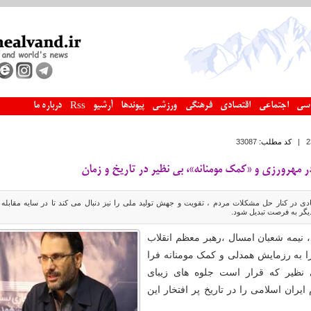
سی
اجتماعی
اقتصادی
فرهنگی
ورزشی
پیوندها
آرشیو
درباره ما
Rss
|
کد مطلب:
33087
 مهرورزی و «کمک مومنانه»، بی نظیر در تاریخ و زمان
ی در کنار حل مشکلات مردم ، تقویت و جهش تولید ملی را نیز دنبال می کند تا در سایه مقابله ب
یگر به فرصت تبدیل شود.
، نیمه شعبان امسال ،رهبر معظم انقلاب
را به رزمایش همدلی و کمک مومنانه فرا
 نظیر که قرار است جلوه های زیبای
یران اسلامی را در تاریخ پر افتخار این