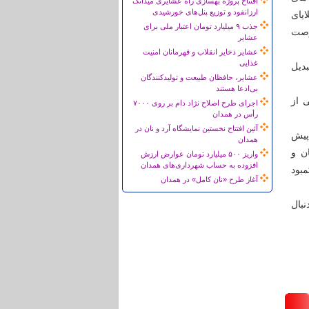
افتتاح پروژه بهسازی راه عشایری میدانک
ارزانفود و توزیع پنل‌های خورشیدی
یای
جذب ۹ میلیارد تومان اعتبار ملی برای
فرصت
عشایر
عشایر ذخایر انقلاب و قهرمانان امنیت
غذایی
دیل
عشایر، حافظان طبیعت و تولیدکنندگان
بی‌ادعا هستند
 از
اجرای طرح اصلاح نژاد دام بر روی ۷۰۰۰
رأس در همدان
آئین افتتاح نخستین نمایشگاه آرد و نان در
پیش
همدان
ن و
واریز ۵۰۰ میلیارد تومان عوارض ارزش
افزوده به حساب شهرداری‌های همدان
مبود
آغاز طرح «نان کامل» در همدان
نبال