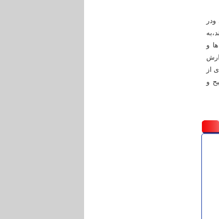
 ودر
دند،به
ا و
ارش
 از
یح و