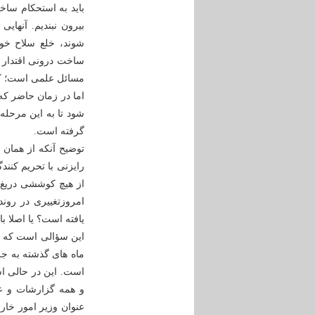
باید به استحکام ساخ
بیرون نبندیم. آنهای
شوند، خلع سلاح خوا
ساخت درونى اقتدار 
مسائل علمى است؛ که 
شود تا به این مرحله
گرفته است.
توضیح آنکه از همان ا
رایزنی با تحریم کنن
از هیچ کوششی دریغ 
امروزتغییری در رون
یافته است؟ یا اصلا ب
این سؤالی است که مس
ماه های گذشته به ج
است. این در حالی ا
و همه گزارشات و عم
عنوان وزیر امور خا