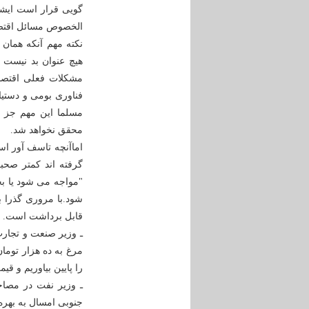
گویی قرار است ایشان
الخصوص مسائل اقتصا
نکته مهم آنکه همان 
هیچ عنوان بد نیست 
مشکلات فعلی اقتصاد
فناوری بومی و دستی
مسلما این مهم جز 
محقق نخواهد شد.
اماآنچه تاسف آور اس
گرفته اند کمتر صحبت
"مواجه می شود یا ب
شود.با مروری گذرا 
قابل برداشت است. به
ـ وزیر صنعت و تجارت
مرغ به ده هزار تومان
را پایین بیاوریم و قیمت
ـ وزیر نفت در مصاحب
جنوبی امسال به بهره‌ب