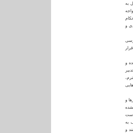
ل به
اجه
کام
ى و
بررسی
رار
ده و
دبیر
رم،
ایی
ها و
شده
است
 به
د و