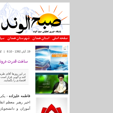
رفتن به محتوای اصلی
صفحه اصلی
استان همدان
شهرستان همدان
سیا
19. آبان 1392 - 8:10
|
ک
ساخت قدرت درونی
در این روزها آقای ظر
کنند و گویی قرار است 
اقتصادی را بگشایند.
فاطمه علیزاده
- یکی 
اخیر رهبر معظم انقل
آموزان و دانشجویا