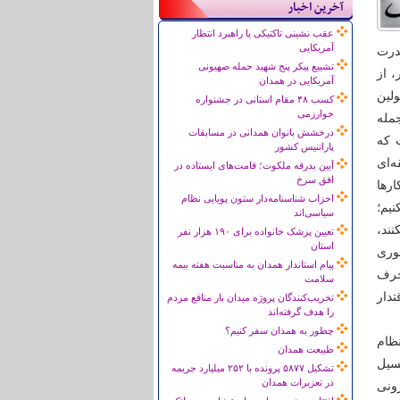
آخرین اخبار
عقب نشینی تاکتیکی یا راهبرد انتظار
آمریکایی
درت
تشییع پیکر پنج شهید حمله صهیونی
، از
آمریکایی در همدان
لین
کسب ۴۸ مقام استانی در جشنواره
خوارزمی
مله
درخشش بانوان همدانی در مسابقات
ت که
پاراتنیس کشور
‌اى
آیین بدرقه ملکوت؛ قامت‌های ایستاده در
افق سرخ
ارها
احزاب شناسنامه‌دار ستون پویایی نظام
نیم؛
سیاسی‌اند
ند،
تعیین پزشک خانواده برای ۱۹۰ هزار نفر
استان
ورى
پیام استاندار همدان به مناسبت هفته بیمه
حرف
سلامت
دار
تخریب‌کنندگان پروژه میدان بار منافع مردم
را هدف گرفته‌اند
چطور به همدان سفر کنیم؟
ظام
طبیعت همدان
سیل
تشکیل ۵۸۷۷ پرونده با ۲۵۲ میلیارد جریمه
در تعزیرات همدان
ونی