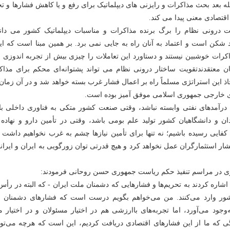
 بعد بحث مذاکرات و رایزنی های دیپلماتیک برای رفع و یا کاهش فشارها و ت
اقتصادی معنی پیدا می کند.
 درونی نظام را برگ برنده مذاکرات و مناسبات دیپلماتیک کشور می دانن
شکن است و اعتماد به آنان راه به جایی نمی برد. بر همین مبنا است که ای
کرات خوشبین نیستند و دستاورد این تعاملات را چیزی بیش از تجربه اندوزی 
ان معتقدندتقویت ساختار درونی نظام می تواند پشتوانه‌ای محکم برای مذاک
خاذ این استراتژی مسلماً راه بر اعمال فشار غرب بسته خواهد شد و در آن زما
ی خارجی جمهوری اسلامی موفق آمیز بوده است.
 درآمدهای نفتی وابسته نباشد، وقتی صنعت کشور متکی به فناوری داخلی با
ن و دانشگاهیان کشور تولید علم بومی باشد، وقتی در تأمین دارو و نهاده 
کفایی رسیده باشیم؛ نه تنها برای تأمین نیازها چشم به غرب نخواهیم داشت 
ار استثمارگران عمل نخواهد کرد و هیچ قدرتی توان زورگویی به ایران و ایران
بری در مراسم تنفیذ حکم ریاست جمهوری حسن روحانی فرمودند:
اره کردند به تحریم‌ها و فشارهایى که دشمنان ملت ایران - که البته در رأس 
شور وارد می‌کنند. من می‌خواهم بگویم درست است که فشارهاى دشمنان ب
وجود مى‌آورد، اما تجربه‌هاى باارزشى هم در اختیار مسئولان و در اختیار 
ى که ما از این فشارهاى اقتصادى دریافت کردیم، این است که هرچه می‌توان