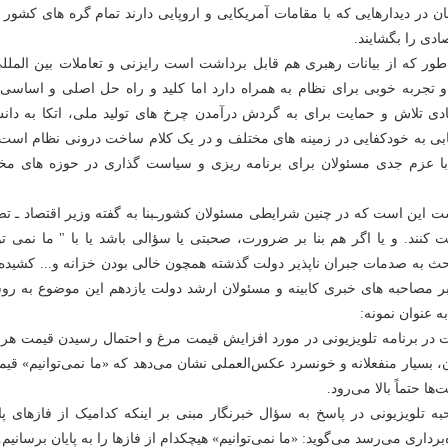
 در دیدارهایی که با مقامات آمریکایی و اروپایی دارند تمام گره های کشور
دی را بگشایند.
طور که از بیانات رهبری هم قابل برداشت است رایزنی و تعاملات بین المللی
و تجربه خوبی برای نظام به همراه دارد اما کلید و راه حل اصلی و اساسی
ی تلاش و حمایت برای به گردش درآمدن چرخ های تولید ملی، اتکا به دان
ابی به خودکفایی در زمینه های مختلف و در یک کلام ساخت درونی نظام است.
با عزم جدی مسئولان برای برنامه ریزی و سیاست گذاری در حوزه های مخ
ت این است که در چنین شرایطی مسئولان کشورـبنا به گفته وزیر اقتصاد ـ تص
 کنند. و یا اگر هم بنا بر ضرورت، صحبتی یا سؤالی باشد یا با " ما نمی تو
حث به صدمات جبران ناپذیر دولت گذشته همچون خالی بودن خزانه و... کشیده
بر مصاحبه های خبری کابینه و مسئولان ارشد دولت یازدهم این موضوع به رو
 عنوان نمونه:
 در برنامه تلویزیونی در مورد افزایش قیمت مرغ و احتمال رسیدن قیمت هر ک
، بسیار منفعلانه و خونسرد عکس‌العملی نشان می‌دهد که «ما نمی‌توانیم» قیم
‌ها حتماً بالا می‌رود.
ه تلویزیونی در پاسخ به سؤال خبرنگار مبنی بر اینکه کدامیک از فازهای پ
رداری می‌رسد می‌گوید: «ما نمی‌توانیم» هیچکدام از فازها را به پایان برسانیم.