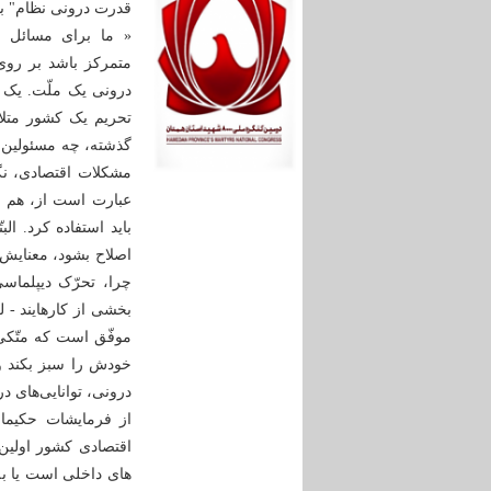
قدرت درونی نظام" بو
« ما براى مسائل ا
متمرکز باشد بر روى
درونى یک ملّت. یک م
تحریم یک کشور متلا
گذشته، چه مسئولین 
مشکلات اقتصادى، نگا
عبارت است از، هم ام
باید استفاده کرد. ال
اصلاح بشود، معنایش ا
چرا، تحرّک دیپلماس
بخشى از کارهایند -
موفّق است که متّکى 
خودش را سبز بکند و 
درونى، توانایى‌هاى د
از فرمایشات حکیما
اقتصادی کشور اولین 
های داخلی است یا ب