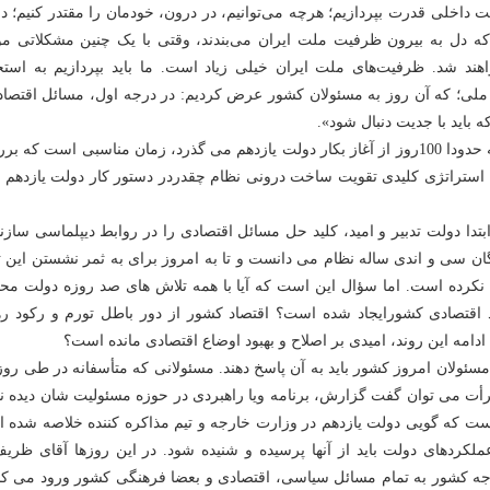
ت داخلى قدرت بپردازیم؛ هرچه می‌توانیم، در درون، خودمان را مقتدر کنیم؛ د
ى که دل به بیرون ظرفیت ملت ایران می‌بندند، وقتى با یک چنین مشکلاتى مو
هند شد. ظرفیت‌هاى ملت ایران خیلى زیاد است. ما باید بپردازیم به استح
ملى؛ که آن روز به مسئولان کشور عرض کردیم: در درجه اول، مسائل اقتصاد
باید با جدیت دنبال شود».
اما در زمان حاضر که حدودا 100روز از آغاز بکار دولت یازدهم می گذرد، زمان مناسبی است که 
 استراتژی کلیدی تقویت ساخت درونی نظام چقدردر دستور کار دولت یازدهم ق
بتدا دولت تدبیر و امید، کلید حل مسائل اقتصادی را در روابط دیپلماسی سازن
دگان سی و اندی ساله نظام می دانست و تا به امروز برای به ثمر نشستن این ت
نکرده است. اما سؤال این است که آیا با همه تلاش های صد روزه دولت محت
د اقتصادی کشورایجاد شده است؟ اقتصاد کشور از دور باطل تورم و رکود ره
ا ادامه این روند، امیدی بر اصلاح و بهبود اوضاع اقتصادی مانده است؟
ئولان امروز کشور باید به آن پاسخ دهند. مسئولانی که متأسفانه در طی روز
رأت می توان گفت گزارش، برنامه ویا راهبردی در حوزه مسئولیت شان دیده ن
ست که گویی دولت یازدهم در وزارت خارجه و تیم مذاکره کننده خلاصه شده 
لکردهای دولت باید از آنها پرسیده و شنیده شود. در این روزها آقای ظریف
رجه کشور به تمام مسائل سیاسی، اقتصادی و بعضا فرهنگی کشور ورود می کنن