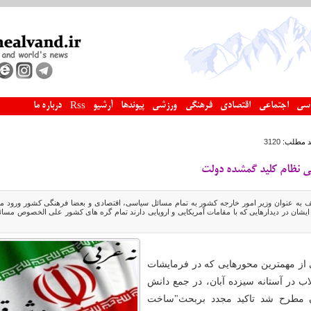
سی
اجتماعی
اقتصادی
فرهنگی
ورزشی
پیوندها
آرشیو
درباره ما
Rss
د مطلب:
3120
 نظام کلید گمشده دولت
یف به عنوان وزیر امور خارجه کشور به تمام مسائل سیاسی، اقتصادی و بعضا فرهنگی کشور ورود م
ایشان در دیدارهایی که با مقامات آمریکایی و اروپایی دارند تمام گره های کشور علی الخصوص مسائ
از مهمترین محورهایی که در فرمایشات
اب در آستانه سیزده آبان، در جمع دانش
ن مطرح شد تاکید مجدد بربحث"ساخت