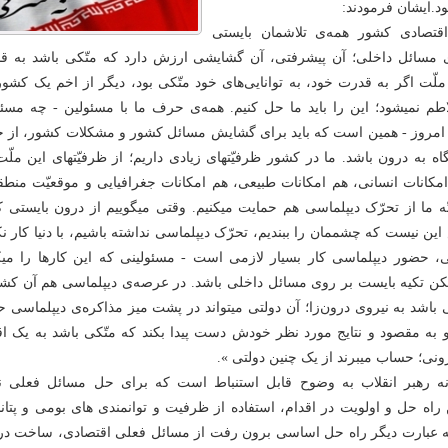
د.ایشان فرمودند:
قتصادى کشور همه‌ى تلاشمان بایستى
 مسائل داخلى؛ آن پیشرفتى، آن گشایشى ارزش دارد که متّکى باشد به ق
لّت اگر به قدرت خود، به توانایى‌هاى خود متّکى بود، دیگر از اخم یک کشور
طم نمیشود؛ این را باید ما حل کنیم. همه‌ى حرف ما با مسئولین - چه مسئو
امروز - همین است که باید براى گشایش مسائل کشور و مشکلات کشور، از ج
ه به درون باشد. ما در کشور ظرفیّتهاى زیادى داریم؛ از ظرفیّتهاى این ملّ
کانات انسانى، هم امکانات طبیعى، هم امکانات جغرافیایى و موقعیّت منطقه
بتّه ما از تحرّک دیپلماسى هم حمایت میکنیم. وقتى میگوییم از درون بایستى ک
ین نیست که چشممان را ببندیم، تحرّک دیپلماسى نداشته باشیم، با دنیا کار نک
ى، حضور دیپلماسى کار بسیار لازمى است - مسئولینى که این کارها را میکن
 لکن تکیه بایست بر روى مسائل داخلى باشد. در عرصه‌ى دیپلماسى هم آن کش
باشد به نیروى درون‌زا؛ آن دولتى میتواند در پشت میز مذاکره‌ى دیپلماسى 
به مقصود و نتایج مورد نظر خودش دست پیدا بکند که متّکى باشد به یک اقت
رونى؛ حساب میبرند از یک چنین دولتى ».
نه رهبر انقلاب به وضوح قابل استنباط است که برای حل مسائل فعلی ن
راه حل و اولویت در اقدام، استفاده از ظرفیت و توانمندی های بومی و پتان
ه عبارت دیگر راه حل اساسی برون رفت از مسائل فعلی اقتصادی، ساخت در