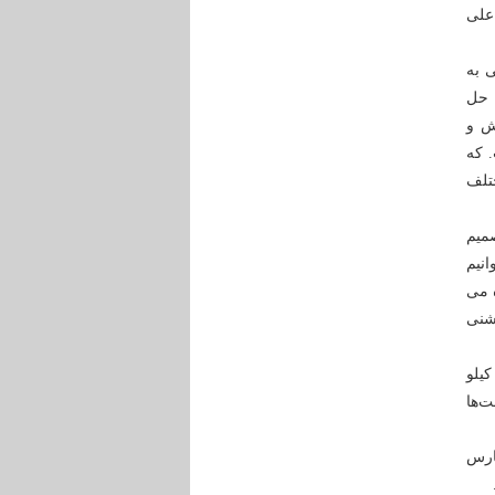
 علی
 به
 حل
ش و
 که
تلف
میم
انیم
 می
شنی
یلو
ت‌ها
ارس