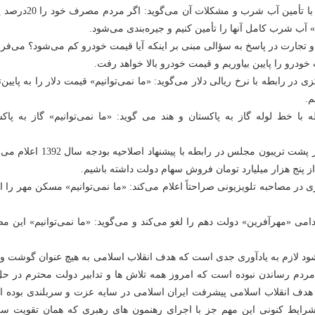
ـ وزیر نیرو در رابطه با تأمین آب شرب و مشکلات آن می‌گو
م» آب شرب کامل آنها را تأمین کنیم و جیره‌بندی می‌شود.
 تجارت در پاسخ به سؤالی مبنی بر اینکه آیا قیمت خودرو کم می‌شود؟ می‌فرم
 خودرو را پایین بیاوریم و قیمت خودرو بالا خواهد رفت.
در رابطه با نرخ ریالی دلار می‌گوید: «ما نمی‌توانیم» قیمت دلار را به پایین‌ت
م.
 با خط لوله گاز به پاکستان و هند می گوید: «ما نمی‌توانیم» گاز به پاکس
ـ معاون رئیس جمهور پشت تریبون مجلس در رابطه با پیشنهاد اصلاحیه ب
از پنج هزار میلیارد تومان فروش سهام دولت داشته باشیم.
 در مصاحبه تلویزیونی صراحتاً اعلام می‌کند: «ما نمی‌توانیم» مسکن مهر را ا
می «مهرآفرین» دولت دهم را لغو می‌کند و می‌گوید: «ما نمی‌توانیم» این م
 شود لازم به یادآوری جدی است که هدف انقلاب اسلامی به هیچ عنوان گوشت و
ردم رساندن نبوده است که امروز همه تلاش ها و تدابیر دولت محترم در حل
ف انقلاب اسلامی پیشرفت ایران اسلامی در سایه عزت و سربلندی بوده 
شرایط کنونی این مهم جز با اجرای رهنمون های رهبری که همان تقویت س