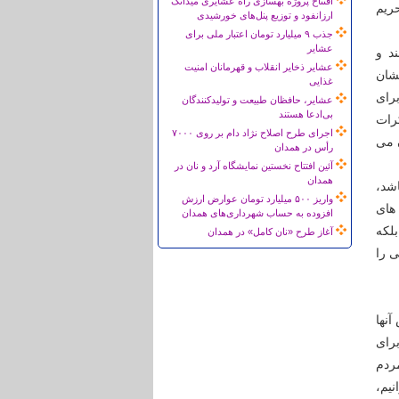
افتتاح پروژه بهسازی راه عشایری میدانک
حریم
ارزانفود و توزیع پنل‌های خورشیدی
جذب ۹ میلیارد تومان اعتبار ملی برای
عشایر
د و
عشایر ذخایر انقلاب و قهرمانان امنیت
شان
غذایی
برای
عشایر، حافظان طبیعت و تولیدکنندگان
بی‌ادعا هستند
رات
اجرای طرح اصلاح نژاد دام بر روی ۷۰۰۰
ن می
رأس در همدان
آئین افتتاح نخستین نمایشگاه آرد و نان در
همدان
شد،
واریز ۵۰۰ میلیارد تومان عوارض ارزش
های
افزوده به حساب شهرداری‌های همدان
بلکه
آغاز طرح «نان کامل» در همدان
ی را
آنها
راى
مردم
یم،