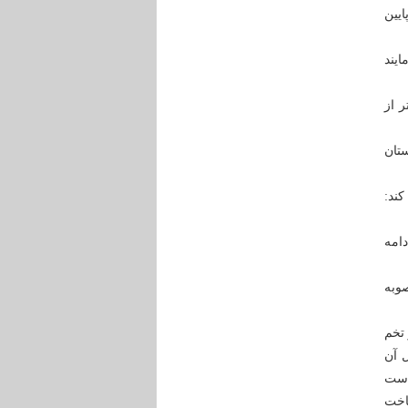
ید: اگر مردم مصرف خود را 20درصد پایین
ایند
ر از
تان
ودجه سال 1392 اعلام می کند:
دامه
صوبه
 تخم
 آن
است
اخت