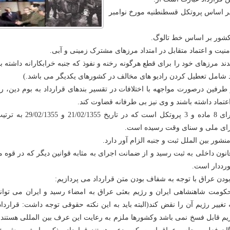
 بر اساس پروتکل قسطنطنیه مورخ نوامبر
ند مرزهای خود را برای قطع هرگونه رخنه و نفوذ که جنبه خرابکارانه داشته ب
رد شامل تعطیل کردن رادیو های مخالف در کشورهای یکدیگر می باشد.)
 طرفین درصورت مواجهه با اختلافات در تقسیر بندهای قرارداد به بوم دین، 
عتماد داشته باشند و وی نیز بی طرفانه قضاوت کند.
6- قرارداد مذکور دارای 8 ماده و 3 پروتکل است که در تاریخ 1355
ی ملی و سنای وقت رسیده است.
قانون داخلی به ثبت رسید و از ضمانت اجرای به مثابه قوانین دیگر که در قوه م
رددار است.
بودن عراق با توجه به شفاف بودن متن قرارداد می پردازیم:
ن حکومت شاهنشاهی ایران و رژیم بعثی عراق به امضاء رسید و ایران می توا
نه تغییر رژیم آن را نقض کند(البته باید به این نکته حقوقی توجه داشت: قراردا
 رژیم قابل فسخ نمی باشد وکشورها ملزم به رعایت این عرف بین المللی هستند.