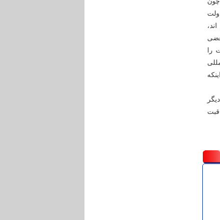
چون
ولت
ند،
بعضی
 را
للی
نکه
یگر
قبت