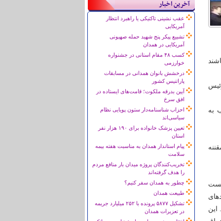
آخرین اخبار
عقب نشینی تاکتیکی یا راهبرد انتظار
آمریکایی
تشییع پیکر پنج شهید حمله صهیونی
آمریکایی در همدان
کسب ۴۸ مقام استانی در جشنواره
اشند
خوارزمی
درخشش بانوان همدانی در مسابقات
پاراتنیس کشور
رئیس
آیین بدرقه ملکوت؛ قامت‌های ایستاده در
افق سرخ
21/02/ و 29/02/1355 به ترتیب به
احزاب شناسنامه‌دار ستون پویایی نظام
سیاسی‌اند
تعیین پزشک خانواده برای ۱۹۰ هزار نفر
استان
پیام استاندار همدان به مناسبت هفته بیمه
قننه
سلامت
تخریب‌کنندگان پروژه میدان بار منافع مردم
را هدف گرفته‌اند
چطور به همدان سفر کنیم؟
نست
طبیعت همدان
دهای
تشکیل ۵۸۷۷ پرونده با ۲۵۲ میلیارد جریمه
 این
در تعزیرات همدان