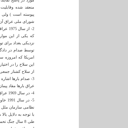
مورد در پاسخ نماین
منعقد شده وقابلیت 
شورای ملی عراق آن را پاره و 5 روز بعد ب
2- از 
نزدیکی بغداد برای تو
توسط صدام در دادگ
امریکا که امروزه سو
این سلاح را در اختیا
از سلاح کشتار جمعی و
3- صدام بارها اشار
عراق بارها مفاد پیم
4- در سال 1969 عراق مجبور به پذیرش دوباره قطع نامه شد.
5- در
نظامی سازمان ملل م
با توجه به دلایل بال