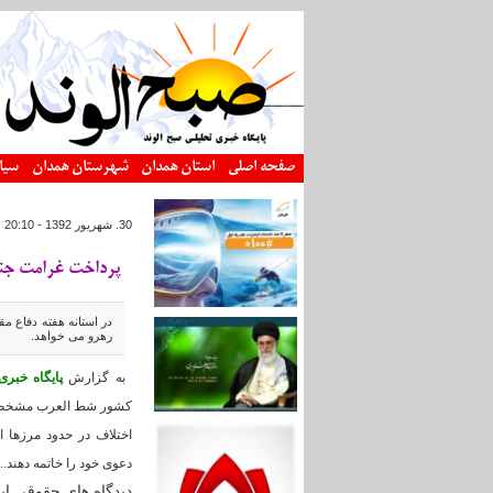
رفتن به محتوای اصلی
صفحه اصلی
استان همدان
شهرستان همدان
سیا
30. شهريور 1392 - 20:10
|
پرداخت غرامت جن
در استانه هفته دفاع م
رهرو می خواهد.
به گزارش
پایگاه خبری
کشور شط العرب مشخص 
اختلاف در حدود مرزها 
دعوی خود را خاتمه دهند..
دیدگاه های حقوقی ای