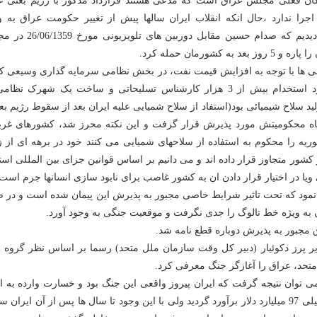
دگان فعلی مجلس عراق است که مدعی هستند قرارداد مذکور با رژیم بعثی ع
اجرا ندارد ،حال انکه انقلاب ایران سالها پیش از تغییر حکومت عراق به و
پیوسته است ) ولی دیدیم که صدام حسین مقابل دوربین های
ه کشورمان حمله کرد.
سال 1975 عراقی ها با توجه به افزایش قیمت نفت، در بخش نظامی سرمایه گذاری وسیعی ک
که یکی از این موارد استخدام بیش از 3 هزار کارشناس تسلیحاتی و ساخت یک شهرک نظ
لید سلاح شیمیائی بود(استفاد از سلاح شمیایی علیه ایران بعد از سقوط رژیم بع
اه محکومیتش مورد پذیرش قرار گرفت و این نکته محرز شد، کشورهای غرب
ریه را محکوم به استفاده از سلاحهای شمیایی می کنند خود در برهه ای از ز
ر کشور متجاوز قرار داده اند و می دانیم بر اساس قوانین جزای بین المللی است
یا در اختیار قرار دادن ان به کشور غاصب برای نابود سازی انسانها جرم است 
ه نمود که تحت تاثیر شرایط خاصی مجبور به پذیرش این پیمان شده است و در 
ان به ویژه خط تالوگ را جدی نگرفت و موقعیت جنگی به وجود آورد.
 سال 1991 خاویر پرز دکوئیار (دبیر کل وقت سازمان ملل متحد) رسما بر اساس نظر گروه 
تحد، عراق را آغازگر جنگ معرفی کرد.
ا می توان نتیجه گرفت که ایران پیروز واقعی این جنگ بود و خسارت وارده به ا
طی 8 سال جنگ تحمیلی 97 میلیارد دلار برآورد گردید ولی با این وجود تا سال ها پس از آن ایران