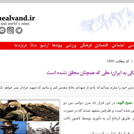
سی
اجتماعی
اقتصادی
فرهنگی
ورزشی
پیوندها
آرشیو
درباره ما
Rss
کد مطلب:
1959
گی به ایران؛ حقی که همچنان محقق نشده است
قدس خود را ملزم میدانم که یادی از شهدای دفاع مقدس کنم و بدانیم که شهید عزادار نمی خواهد بلک
 صبح الوند
، در این قرار داد مرز دولتی بین دو
شده است و طرفین متعهد شدند که در صورت
از طریق ارجاع آن به داوری توسط کشور ثالث
ن قرارداد عبارت است از: