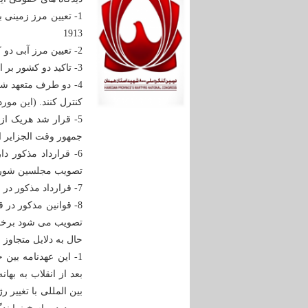
1- تعیین مرز زمینی
1913
2- تعیین مرز آبی دو کشور بر اساس خط تالوگ.
3- تاکید دو کشور بر امنیت و اعتماد متقابل در امتداد مرزهای مشترک زمینی و آبی.
4- دو طرف متعهد شد
کنترل کنند. (این مو
5- قرار شد هریک از
جمهور وقت الجزایر ا
تصویب مجلسین شورا
7- قرارداد مذکور در منشور بین الملل ثبت و جنبه الزام آور دارد.
8- قوانین مذکور در 
تصویب می شود برخو
حال به دلایل متجاوز 
1- این عهدنامه بی
بعد از انقلاب به بها
بین المللی با تغییر