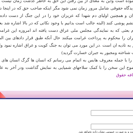
موده است واین به معنای از بین رفتن این حق به خاطر گذشت زمان نیست 
دگاه حقوقی شامل مرور زمان نمی شود مگر اینکه صاحب حق که در اینجا د
ن و همچنین اولیای دم شهدا که عزیزان خود را در این جنگ از دست داده ا
م پوشی کنند (البته جالب است بدانیم با وجود نکاتی که در بالا اشاره شد 
وم بعثی که به نمایندگی مجلس ملی عراق دست یافته اند امروزه این غرامت
ران را محکوم به پرداخت غرامت میکنند حال آنکه طبق قرار دادهای بین الم
ه تادیه ان است .در این مورد می توان به جنگ کویت و عراق اشاره نمود وای
 شناخته ومجبور به جبران خسارت گردید)
ت را با جمله معروف هابس به اتمام می رسانم که انسان ها گرگ انسان های د
وح این سخن را با کمک سلاحهای شمیایی به نمایش گذاشت ودر آخر به عا
افه حقوق
 و به صورت عمومی نشان داده نخواهد شد.