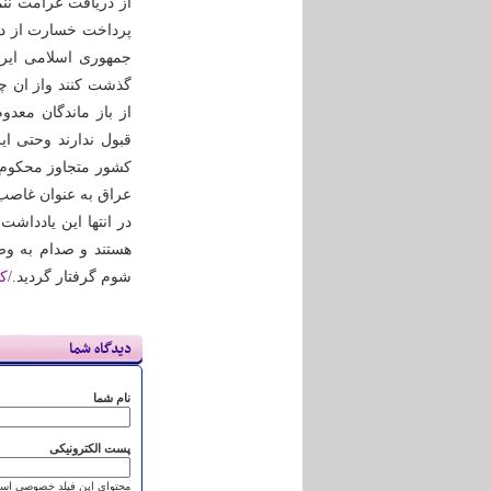
از دریافت غرامت نن
پرداخت خسارت از دی
جمهوری اسلامی ایرا
گذشت کنند واز ان چش
از باز ماندگان معد
قبول ندارند وحتی ای
کشور متجاوز محکوم ب
عراق به عنوان غاصب
در انتها این یادداش
هستند و صدام به وض
شوم گرفتار گردید./
ک
دیدگاه شما
نام شما
پست الکترونیکی
محتوای این فیلد خصوصی است