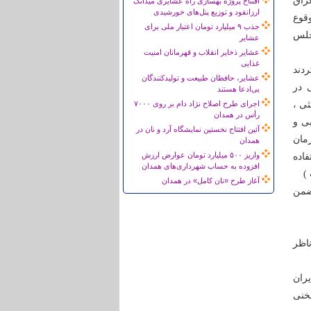
راق
افتتاح پروژه بهسازی راه عشایری میدانک
ارزانفود و توزیع پنل‌های خورشیدی
قوع
جذب ۹ میلیارد تومان اعتبار ملی برای
 تلویزیونی مورخ 26/06/1359 در مجلس
عشایر
عشایر ذخایر انقلاب و قهرمانان امنیت
غذایی
ردند
عشایر، حافظان طبیعت و تولیدکنندگان
امی در
بی‌ادعا هستند
ثی ،
اجرای طرح اصلاح نژاد دام بر روی ۷۰۰۰
رأس در همدان
ی و
آئین افتتاح نخستین نمایشگاه آرد و نان در
مان
همدان
واریز ۵۰۰ میلیارد تومان عوارض ارزش
فاده
افزوده به حساب شهرداری‌های همدان
)
آغاز طرح «نان کامل» در همدان
ضمن
ناظر
یران
 سخنی