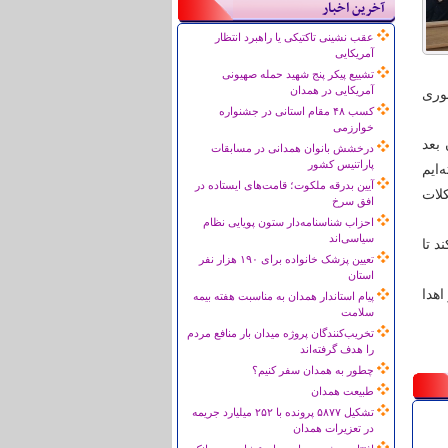
آخرین اخبار
عقب نشینی تاکتیکی یا راهبرد انتظار
آمریکایی
تشییع پیکر پنج شهید حمله صهیونی
آمریکایی در همدان
شوری
کسب ۴۸ مقام استانی در جشنواره
خوارزمی
ن همدان بعد
درخشش بانوان همدانی در مسابقات
پاراتنیس کشور
ایم
آیین بدرقه ملکوت؛ قامت‌های ایستاده در
شکلات
افق سرخ
احزاب شناسنامه‌دار ستون پویایی نظام
سیاسی‌اند
د تا
تعیین پزشک خانواده برای ۱۹۰ هزار نفر
استان
 نفرات برتر اهدا
پیام استاندار همدان به مناسبت هفته بیمه
سلامت
تخریب‌کنندگان پروژه میدان بار منافع مردم
را هدف گرفته‌اند
چطور به همدان سفر کنیم؟
طبیعت همدان
تشکیل ۵۸۷۷ پرونده با ۲۵۲ میلیارد جریمه
در تعزیرات همدان