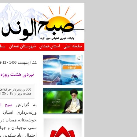
رفتن به محتوای اصلی
صفحه اصلی
استان همدان
شهرستان همدان
سیا
11. ارديبهشت 1403 - 19:12
نبردی هشت روزه برای 120 مدال در دیا
550 وزنه‌بردار حرف
هشت روز از 15 تا 25 اردیبهشت‌ماه به همدان سفر می‌کنند.
به گزارش
صبح ال
وزنه‌برداری استان
خوشبختانه همدان در 
سنی نوجوانان و جوانا
احتمال زیاد سکویی ب