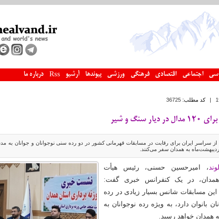
سی
اجتماعی
اقتصادی
فرهنگی
ورزشی
پیوندها
آرشیو
درباره ما
Rss
|
کد مطلب:
36725
ر سنگ و شیر
ه‌ای از سراسر ایران برای رقابت در مسابقات قهرمانی کشور در دو رده سنی نوجوانان و جوانان به مد
وند
، امیرحسین حسنی، رئیس هیأت
 همدان، در یک کنفرانس خبری گفت:
این مسابقات شانس بسیار زیادی در رده
ن بانوان دارد، به ویژه رده نوجوانان به
ه همدان خواهد رسید.