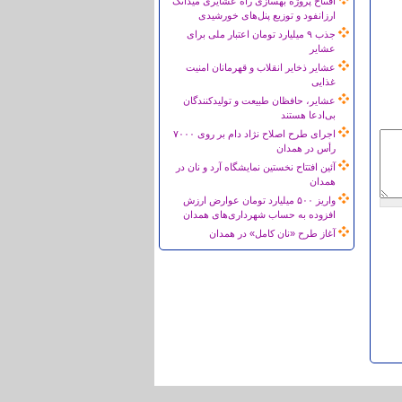
افتتاح پروژه بهسازی راه عشایری میدانک
ارزانفود و توزیع پنل‌های خورشیدی
جذب ۹ میلیارد تومان اعتبار ملی برای
عشایر
عشایر ذخایر انقلاب و قهرمانان امنیت
غذایی
عشایر، حافظان طبیعت و تولیدکنندگان
بی‌ادعا هستند
اجرای طرح اصلاح نژاد دام بر روی ۷۰۰۰
رأس در همدان
آئین افتتاح نخستین نمایشگاه آرد و نان در
همدان
واریز ۵۰۰ میلیارد تومان عوارض ارزش
افزوده به حساب شهرداری‌های همدان
آغاز طرح «نان کامل» در همدان