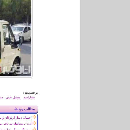
برچسب‌ها:
بشاراسد
میشل عون
دس
مطالب مرتبط
احتمال دیدار اردوغان و ب
اذعان مخالفان به باقی م
دسته گل بزرگ بشاراسد