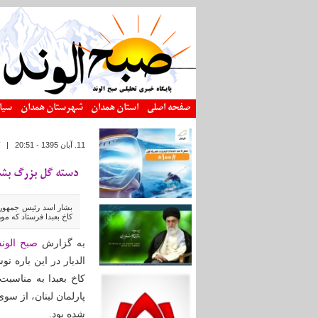
رفتن به محتوای اصلی
صفحه اصلی
استان همدان
شهرستان همدان
سیا
11. آبان 1395 - 20:51
|
دسته گل بزرگ بش
بشار اسد رئیس جمهوری
کاخ بعبدا فرستاد که مو
به گزارش
صبح الوند
الدیار در این باره 
کاخ بعبدا به مناسب
پارلمان لبنان، از س
شده بود.