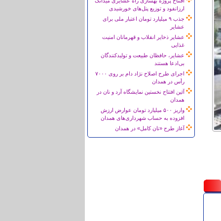
افتتاح پروژه بهسازی راه عشایری میدانک
ارزانفود و توزیع پنل‌های خورشیدی
جذب ۹ میلیارد تومان اعتبار ملی برای
عشایر
عشایر ذخایر انقلاب و قهرمانان امنیت
غذایی
عشایر، حافظان طبیعت و تولیدکنندگان
بی‌ادعا هستند
اجرای طرح اصلاح نژاد دام بر روی ۷۰۰۰
رأس در همدان
آئین افتتاح نخستین نمایشگاه آرد و نان در
همدان
واریز ۵۰۰ میلیارد تومان عوارض ارزش
افزوده به حساب شهرداری‌های همدان
آغاز طرح «نان کامل» در همدان