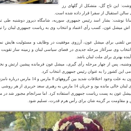
نوشت: این تاج گل، متشکل از گلهای رز
سالن استقبال از سفرا قرار داده شده است.
انا نوشت: بشار اسد رئیس جمهوری سوریه، شامگاه دیروز دوشنبه طی ت
نی اش میشل عون، کسب رأی اعتماد و انتخاب وی به ریاست جمهوری لبنان را ت
اس تلفنی برای میشل عون، آرزوی موفقیت در وظایف و مسئولیت هایش نمو
انتخاب وی سرآغاز مرحله جدیدی در فضای سیاسی لبنان و زمینه ساز تقویت ث
نده بهتری برای ملت لبنان باشد.
ز دوشنبه، پس از چهار مرحله رأی گیری، میشل عون فرمانده پیشین ارتش و ن
امی این کشور را به عنوان رئیس جمهوری انتخاب کرد.
از 30 ماه گذشته تاکنون به علت وجود اختلافات شدید بین گروههای 8 مارس و 14 مار
پست ریاست جمهوری لبنان خالی مانده بود و جریان 14 مارس به رهبری سعد حریری از هر ر
یشل عون به پست ریاست جمهوری استفاده کرد. اما سرانجام مجبور شد در مق