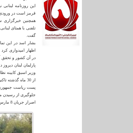
این روزنامه لبنانی 
قرمز است در ورودی 
همچنین خبرگزاری س
تلفنی با همتای لبنا
گفت.
بشار اسد در این تم
اظهار امیدواری کرد 
در آن کشور و تحقق آی
پارلمان لبنان دیرو
وزیر اسبق کابینه نظ
جلوگیری از رسیدن م
اصرار جریان 8 مارس و مقاومت بر گزینه شان برای رأس هرم قدرت، تسلیم شود.