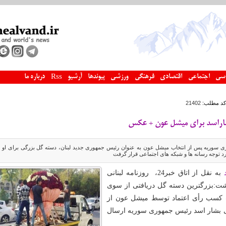
سی
اجتماعی
اقتصادی
فرهنگی
ورزشی
پیوندها
آرشیو
درباره ما
Rss
کد مطلب:
21402
اراسد برای میشل عون + عکس
 سوریه پس از انتخاب میشل عون به عنوان رئیس جمهوری جدید لبنان، دسته گل بزرگی برای او ب
رد توجه رسانه ها و شبکه های اجتماعی قرار گرفت
به نقل از اتاق خبر24، روزنامه لبنانی
نوشت:بزرگترین دسته گل دریافتی از سوی
ت کسب رأی اعتماد توسط میشل عون از
وی بشار اسد رئیس جمهوری سوریه ارسال