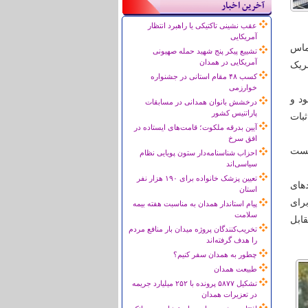
آخرین اخبار
عقب نشینی تاکتیکی یا راهبرد انتظار
آمریکایی
ماس
تشییع پیکر پنج شهید حمله صهیونی
آمریکایی در همدان
بریک
کسب ۴۸ مقام استانی در جشنواره
خوارزمی
د و
درخشش بانوان همدانی در مسابقات
پاراتنیس کشور
بات
آیین بدرقه ملکوت؛ قامت‌های ایستاده در
افق سرخ
خست
احزاب شناسنامه‌دار ستون پویایی نظام
سیاسی‌اند
تعیین پزشک خانواده برای ۱۹۰ هزار نفر
س درباره نامزدهای
استان
وشی برای
پیام استاندار همدان به مناسبت هفته بیمه
سلامت
ابل
تخریب‌کنندگان پروژه میدان بار منافع مردم
را هدف گرفته‌اند
چطور به همدان سفر کنیم؟
طبیعت همدان
تشکیل ۵۸۷۷ پرونده با ۲۵۲ میلیارد جریمه
در تعزیرات همدان