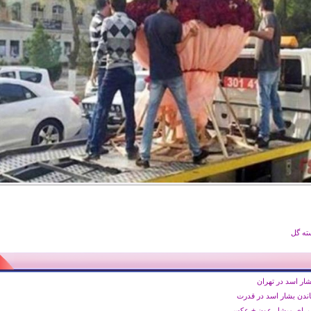
ته گل
شار اسد در تهران
اندن بشار اسد در قدرت
 برای میشل عون + عکس