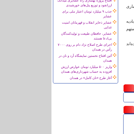
افتتاح پروژه بهسازی راه عشایری میدانک
ارزانفود و توزیع پنل‌های خورشیدی
ده که شماری
جذب ۹ میلیارد تومان اعتبار ملی برای
عشایر
دیه
عشایر ذخایر انقلاب و قهرمانان امنیت
غذایی
متهم
عشایر، حافظان طبیعت و تولیدکنندگان
بی‌ادعا هستند
‌اند
اجرای طرح اصلاح نژاد دام بر روی ۷۰۰۰
رأس در همدان
آئین افتتاح نخستین نمایشگاه آرد و نان در
همدان
واریز ۵۰۰ میلیارد تومان عوارض ارزش
افزوده به حساب شهرداری‌های همدان
آغاز طرح «نان کامل» در همدان