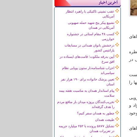
آخرین اخبار
عقب نشینی تاکتیکی یا راهبرد انتظار
آمریکایی
تشییع پیکر پنج شهید حمله صهیونی
آمریکایی در همدان
کسب ۴۸ مقام استانی در جشنواره
های
خوارزمی
درخشش بانوان همدانی در مسابقات
پاراتنیس کشور
طره
آیین بدرقه ملکوت؛ قامت‌های ایستاده در
 در
افق سرخ
احزاب شناسنامه‌دار ستون پویایی نظام
سیاسی‌اند
کست
تعیین پزشک خانواده برای ۱۹۰ هزار نفر
ا را
استان
پیام استاندار همدان به مناسبت هفته بیمه
سلامت
رویی
تخریب‌کنندگان پروژه میدان بار منافع مردم
د و
را هدف گرفته‌اند
وجود
چطور به همدان سفر کنیم؟
طبیعت همدان
تشکیل ۵۸۷۷ پرونده با ۲۵۲ میلیارد جریمه
های
در تعزیرات همدان