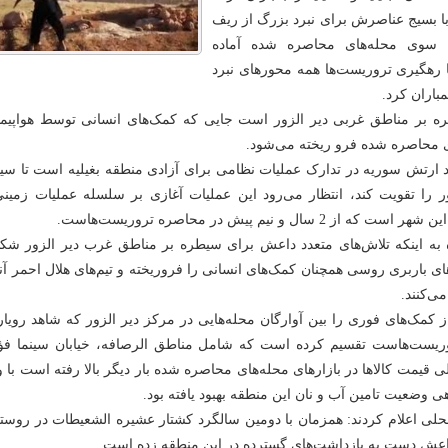
ا بسیج عناصرش برای نبرد بزرگ از ریف
ه سوی محله‌های محاصره شده آماده
 رهگیری تروریست‌ها همه محورهای نبرد
مباران کرد.
ه بر مناطق غربی دیر الزور است جایی که کمک‌های انسانی توسط هواپیما
 محاصره شده فرو ریخته می‌شود.
ند ارتش سوریه در تدارک عملیات نظامی برای آزادی منطقه بغیلیه است تا سی
ر را تقویت کند، انتظار می‌رود این عملیات آغازی بر سلسله عملیات زمینی
سال و نیم پیش در محاصره تروریست‌هاست.
ره به اینکه تلاش‌های متعدد داعش برای سیطره بر مناطق غرب دیر الزور ش
ی باربری روسی همچنان کمک‌های انسانی را فروریخته و تیم‌های هلال احمر آنه
ی‌کنند.
ز کمک‌های فوری را بین آوارگان محله‌هایی در مرکز دیر الزور که شاهد رویا
ریست‌هاست تقسیم کرده است که شامل مناطق الرصافه، خیابان سینما فؤا
 قیمت کالاها در بازارهای محله‌های محاصره شده بار دیگر بالا رفته است با 
ی وضعیت تامین آب و نان این منطقه بهبود یافته بود.
حلی اعلام کردند: همزمان با دومین سالگرد کشتار عشیره الشعیطات در روستا
داعش دست به بازداشت‌های گسترده در این منطقه زده است.