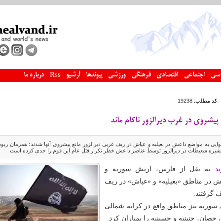
سی
اجتماعی
اقتصادی
فرهنگی
ورزشی
پیوندها
آرشیو
درباره ما
Rss
کد مطلب:
19238
یشروی در غرب دیرالزور ناکام ماند
ایی به مواضع داعش در بغیلیه و عیاش در ریف غربی دیرالزور مانع پیشروی آنها شدند؛ همزمان ربود
د
به نقل از فارس، ارتش سوریه و
 در مناطق «بغیلیه» و «عیاش» در ریف
 گرفتند.
سوریه نیز مناطق واقع در کرانه شمالی
صان، جنینیه و حسینیه را بمباران کرد.