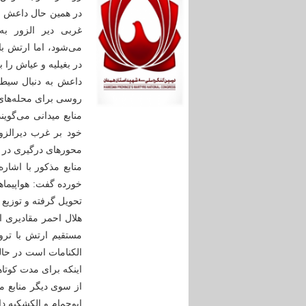
در همین حال داعش ب
غربی دیر الزور ب
می‌شود، اما ارتش با
در بغیلیه و عیاش را ب
داعش به دنبال سیطر
روسی برای محله‌های
منابع میدانی می‌گوی
خود بر غرب دیرالزو
محورهای درگیری در این شهر است که از 2 
منابع مذکور با اشا
خورده گفت: هواپیماها
تحویل گرفته و توزیع م
هلال احمر مقادیری ا
مستقیم ارتش با ترو
الکنامات است در حالی
اینکه برای مدت کوتاه
از سوی دیگر منابع م
ابوحمام و الکشکیه 