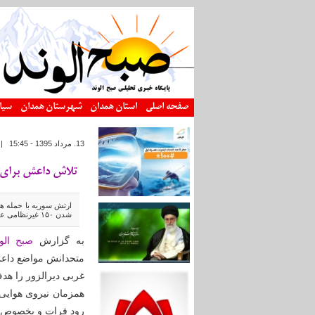
رفتن به محتوای اصلی
صفحه اصلی
استان همدان
شهرستان همدان
سیا
13. مرداد 1395 - 15:45
|
تلاش داعش برای پ
ارتش سوریه با حمله هو
شدن ۱۵۰ غیرنظامی عشیره شعیطات در دیرالزور توسط عناصر داعش خطر تکرار قتل‌ عام این قوم را جدی کرده است.
به گزارش
صبح الون
متحدانش مواضع داعش
غربی دیرالزور را هدف
همزمان نیروی هوایی 
رود فرات و بخصوص، ح