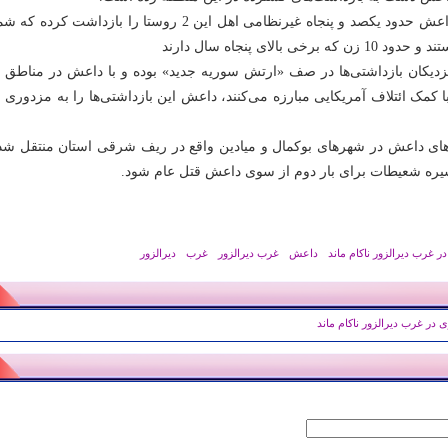
به گفته همین منابع داعش حدود یکصد و پنجاه غیرنظامی اهل این 2 روستا را بازداشت کر
زدیکان بازداشتی‌ها در صف «ارتش سوریه جدید» بوده و با داعش در مناطق با
 کمک ائتلاف آمریکایی مبارزه می‌کنند، داعش این بازداشتی‌ها را به مزدوری 
ن‌های داعش در شهرهای بوکمال و میادین واقع در ریف شرقی استان منتقل شده
یره شعیطات برای بار دوم از سوی داعش قتل عام شود.
 غرب دیرالزور ناکام ماند
داعش
غرب دیرالزور
غرب
دیرالزور
در غرب دیرالزور ناکام ماند