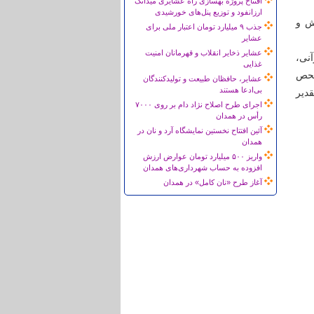
افتتاح پروژه بهسازی راه عشایری میدانک
ارزانفود و توزیع پنل‌های خورشیدی
ش و
جذب ۹ میلیارد تومان اعتبار ملی برای
عشایر
عشایر ذخایر انقلاب و قهرمانان امنیت
نی،
غذایی
فحص
عشایر، حافظان طبیعت و تولیدکنندگان
بی‌ادعا هستند
قدیر
اجرای طرح اصلاح نژاد دام بر روی ۷۰۰۰
رأس در همدان
آئین افتتاح نخستین نمایشگاه آرد و نان در
همدان
واریز ۵۰۰ میلیارد تومان عوارض ارزش
افزوده به حساب شهرداری‌های همدان
آغاز طرح «نان کامل» در همدان