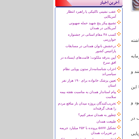
آخرین اخبار
عقب نشینی تاکتیکی یا راهبرد انتظار
آمریکایی
تشییع پیکر پنج شهید حمله صهیونی
آمریکایی در همدان
کسب ۴۸ مقام استانی در جشنواره
خوارزمی
شته
درخشش بانوان همدانی در مسابقات
پاراتنیس کشور
ایه
آیین بدرقه ملکوت؛ قامت‌های ایستاده در
افق سرخ
احزاب شناسنامه‌دار ستون پویایی نظام
ند و
سیاسی‌اند
تعیین پزشک خانواده برای ۱۹۰ هزار نفر
استان
 با این
پیام استاندار همدان به مناسبت هفته بیمه
سلامت
ود و
تخریب‌کنندگان پروژه میدان بار منافع مردم
را هدف گرفته‌اند
چطور به همدان سفر کنیم؟
 در
طبیعت همدان
تشکیل ۵۸۷۷ پرونده با ۲۵۲ میلیارد جریمه
در تعزیرات همدان
ویایی