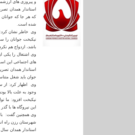
و پیروزی های ارزشمن
استاندار همدان تصری
که هر جا که جوانان 
شده است.
وی خاطر نشان کرد: ه
نیکبخت جوانان را س
باشد، ازدواج هم نکرده
وی اشتغال را یکی از
های اجتماعی این است
استاندار همدان تصریح
جوان باید شغل متناس
وجود به علت بالا بو
نیکبخت افزود: ما تو
این نیروگاه ها با گذر زمان به 30 مورد برسد که ا
وی همچنین گفت: با 
شهرستان رزن راه ان