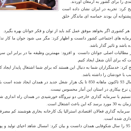
دی را برای کشور به ارمغان آوردند.
ح کرد: تجربه در ایران نشان داده است
پشتوانه آن بودند حماسه ای ماندگار خلق
ر کشوری اگر بخواهد موفق عمل کند باید از توان و فکر جوانان بهره بگیرد.
رمایه های اجتماعی کشور دانست و اظهار کرد: مگر می شود جوان ما کار ندا
 باشد و تاثیر گذار باشد.
 مطالبات اصلی جوانان دانست و افزود: مهمترین وظیفه ما در برابر این سرم
 که برای آنان شغل ایجاد کنیم.
 کرد: خدمتگزاران شما به دنبال این هستند که برای شما اشتغال پایدار ایجاد کن
ب با خودشان را داشته باشد.
وی اظهار کرد: از سال 93 تاکنون ماهانه 850 تا یک هزار شغل جدید در همدان ایجاد شده است
دن نرخ بیکاری در استان این آمار محسوس نیست
.
انستیم با سرمایه گذاری خارجی دو نیروگاه خورشیدی در همدان راه اندازی ش
ین باعث اشتغال است
.
سرمایه گذاری فعالان اقتصادی استرالیا یک کارخانه بخاری هوشمند کم مصرف
دازی شده است
.
استاندار همدان سال 95 را سال شکوفایی همدان دانست و بیان کرد: امسال شاهد احیای تولید و پ