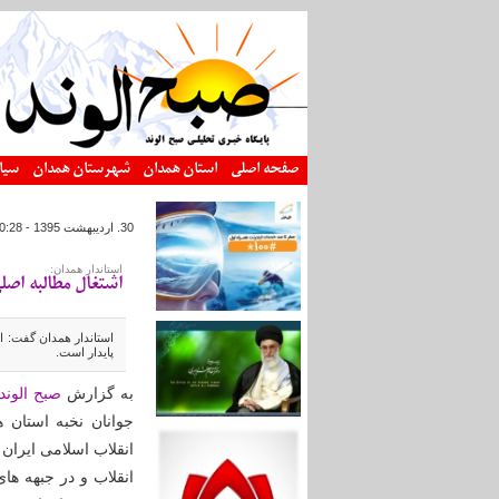
رفتن به محتوای اصلی
صفحه اصلی
استان همدان
شهرستان همدان
سیا
30. ارديبهشت 1395 - 10:28
استاندار همدان:
اشتغال مطالبه اصل
استاندار همدان گفت: ا
پایدار است.
به گزارش
صبح الوند
جوانان نخبه استان 
انقلاب اسلامی ایران
انقلاب و در جبهه ه