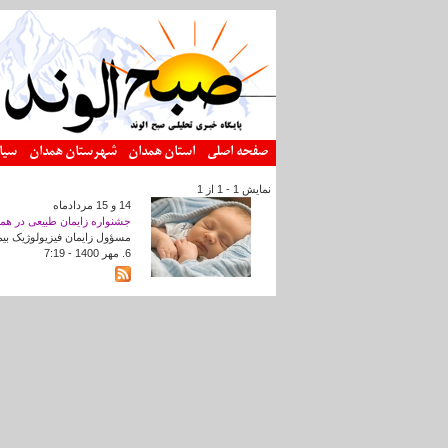
رفتن به محتوای اصلی
صفحه اصلی
استان همدان
شهرستان همدان
سیا
نمایش 1 - 1 از 1
14 و 15 مردادماه
جشنواره زایمان طبیعی در هم
مسؤول زایمان فیزیولوژیک بیمارستان فا
6. مهر 1400 - 7:19