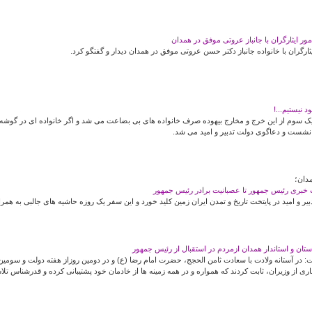
ور ایثارگران با جانباز عروتی موفق در همدان
ارگران با خانواده جانباز دکتر حسن عروتی موفق در همدان دیدار و گفتگو کرد.
 نیستیم...!
 سوم از این خرج و مخارج بیهوده صرف خانواده های بی بضاعت می شد و اگر خانواده ای در گوشه
نشست و دعاگوی دولت تدبیر و امید می شد.
دان؛
 خبری رئیس جمهور تا عصبانیت برادر رئیس جمهور
ر و امید در پایتخت تاریخ و تمدن ایران زمین کلید خورد و این سفر یک روزه حاشیه های جالبی به همر
استان و استاندار همدان ازمردم در استقبال از رئیس جمهور
ت: در آستانه ولادت با سعادت ثامن الحجج، حضرت امام رضا (ع) و در دومین روزاز هفته دولت و سومی
ی از وزیران، ثابت کردند که همواره و در همه زمینه ها از خادمان خود پشتیبانی کرده و قدرشناس تلاش