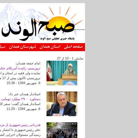
رفتن به محتوای اصلی
صفحه اصلی
استان همدان
شهرستان همدان
سیا
نمایش 1 - 10 از 27
امام جمعه همدان:
تروریسم، زائیده آمریکای جنای
نماینده ولی فقیه در استان و 
تروریستی تاکنون بیش از 17 هزار نفر از مردم ایران را ترور کردند.
6. شهريور 1394 - 15:38
استاندار همدان خبر داد:
دستاورد ۲۹۰۰ میلیارد تومانی سفر رئیس جمهور به همدان
استاندار همدان گفت: سفر کاروان تدبیر و امید به ا
6. شهريور 1394 - 11:29
قدردانی رئیس‌جمهوری از مردم 
دفتر رئیس‌جمهوری با انتشار پ
رسیدگی مسئولان اجرایی کشور ب