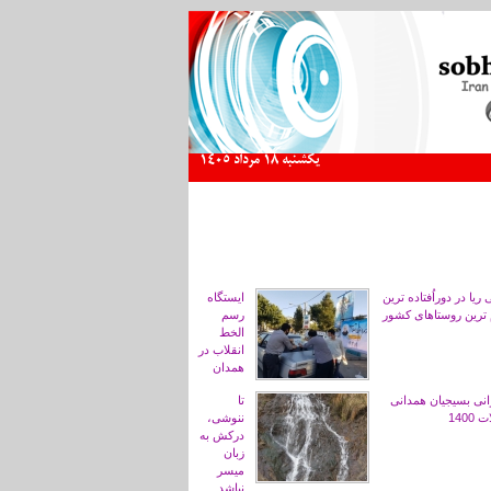
يكشنبه 18 مرداد 1405
ریا در دوراُفتاده ترین
ایستگاه
ترین روستاهای کشور
رسم
الخط
انقلاب در
همدان
ی بسیجیان همدانی
تا
1400
ننوشی،
درکش به
زبان
میسر
نباشد