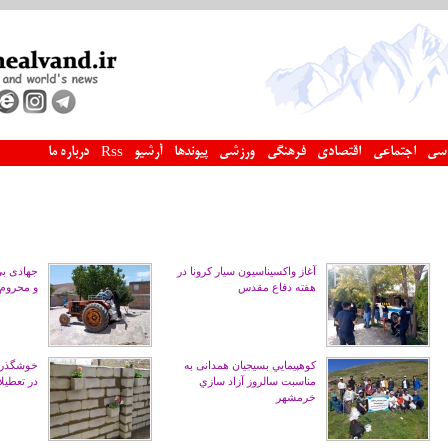
سی
اجتماعی
اقتصادی
فرهنگی
ورزشی
پیوندها
آرشیو
درباره ما
Rss
آغاز واکسیناسیون سیار کرونا در
جهادی بی 
هفته دفاع مقدس
و محروم 
كوهپيمايي بسیجیان همدانی به
خوشگذران
مناسبت سالروز آزاد سازي
در تعطیلات 
خرمشهر