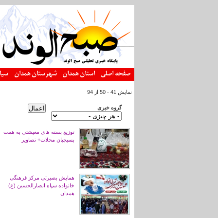
رفتن به محتوای اصلی
صفحه اصلی
استان همدان
شهرستان همدان
سیا
نمایش 41 - 50 از 94
گروه خبری
توزیع بسته های معیشتی به همت
بسیجیان محلات+ تصاویر
همایش بصیرتی مرکز فرهنگی
خانواده سپاه انصارالحسین (ع)
همدان